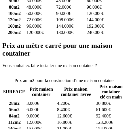
50m2
30.000€
45.000€
60.000€
80m2
48.000€
72.000€
96.000€
100m2
60.000€
90.000€
120.000€
120m2
72.000€
108.000€
144.000€
160m2
96.000€
144.000€
192.000€
200m2
120.000€
180.000€
240.000€
Prix au mètre carré pour une maison
container
Vous souhaitez faire installer une maison container ?
Comparez 4
constructeurs ici
Prix au m2 pour la construction d’une maison container
Prix maison
Prix maison
Prix maison
SURFACE
container
container
container livrée
clé en main
28m2
3.000€
4.200€
30.800€
56m2
6.000€
8.400€
61.600€
84m2
9.000€
12.600€
92.400€
112m2
12.000€
16.800€
123.200€
140m2
15.000€
21.000€
154.000€