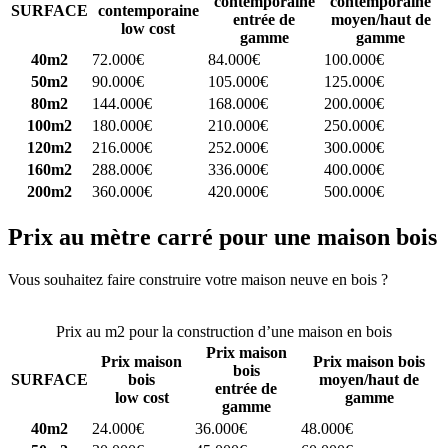
contemporaine
contemporaine
SURFACE
contemporaine
entrée de
moyen/haut de
low cost
gamme
gamme
40m2
72.000€
84.000€
100.000€
50m2
90.000€
105.000€
125.000€
80m2
144.000€
168.000€
200.000€
100m2
180.000€
210.000€
250.000€
120m2
216.000€
252.000€
300.000€
160m2
288.000€
336.000€
400.000€
200m2
360.000€
420.000€
500.000€
Prix au mètre carré pour une maison bois
Vous souhaitez faire construire votre maison neuve en bois ?
Comparez 4 constructeurs ici
Prix au m2 pour la construction d’une maison en bois
Prix maison
Prix maison
Prix maison bois
bois
SURFACE
bois
moyen/haut de
entrée de
low cost
gamme
gamme
40m2
24.000€
36.000€
48.000€