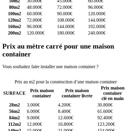
50m2
30.000€
45.000€
60.000€
80m2
48.000€
72.000€
96.000€
100m2
60.000€
90.000€
120.000€
120m2
72.000€
108.000€
144.000€
160m2
96.000€
144.000€
192.000€
200m2
120.000€
180.000€
240.000€
Prix au mètre carré pour une maison
container
Vous souhaitez faire installer une maison container ?
Comparez 4
constructeurs ici
Prix au m2 pour la construction d’une maison container
Prix maison
Prix maison
Prix maison
SURFACE
container
container
container livrée
clé en main
28m2
3.000€
4.200€
30.800€
56m2
6.000€
8.400€
61.600€
84m2
9.000€
12.600€
92.400€
112m2
12.000€
16.800€
123.200€
140m2
15.000€
21.000€
154.000€