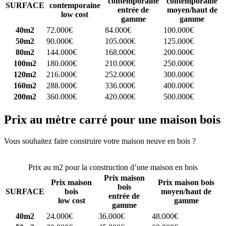
contemporaine
contemporaine
SURFACE
contemporaine
entrée de
moyen/haut de
low cost
gamme
gamme
40m2
72.000€
84.000€
100.000€
50m2
90.000€
105.000€
125.000€
80m2
144.000€
168.000€
200.000€
100m2
180.000€
210.000€
250.000€
120m2
216.000€
252.000€
300.000€
160m2
288.000€
336.000€
400.000€
200m2
360.000€
420.000€
500.000€
Prix au mètre carré pour une maison bois
Vous souhaitez faire construire votre maison neuve en bois ?
Comparez 4 constructeurs ici
Prix au m2 pour la construction d’une maison en bois
Prix maison
Prix maison
Prix maison bois
bois
SURFACE
bois
moyen/haut de
entrée de
low cost
gamme
gamme
40m2
24.000€
36.000€
48.000€