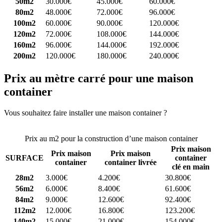
50m2
30.000€
45.000€
60.000€
80m2
48.000€
72.000€
96.000€
100m2
60.000€
90.000€
120.000€
120m2
72.000€
108.000€
144.000€
160m2
96.000€
144.000€
192.000€
200m2
120.000€
180.000€
240.000€
Prix au mètre carré pour une maison
container
Vous souhaitez faire installer une maison container ?
Comparez 4
constructeurs ici
Prix au m2 pour la construction d’une maison container
Prix maison
Prix maison
Prix maison
SURFACE
container
container
container livrée
clé en main
28m2
3.000€
4.200€
30.800€
56m2
6.000€
8.400€
61.600€
84m2
9.000€
12.600€
92.400€
112m2
12.000€
16.800€
123.200€
140m2
15.000€
21.000€
154.000€