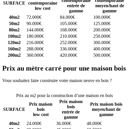
contemporaine
contemporaine
SURFACE
contemporaine
entrée de
moyen/haut de
low cost
gamme
gamme
40m2
72.000€
84.000€
100.000€
50m2
90.000€
105.000€
125.000€
80m2
144.000€
168.000€
200.000€
100m2
180.000€
210.000€
250.000€
120m2
216.000€
252.000€
300.000€
160m2
288.000€
336.000€
400.000€
200m2
360.000€
420.000€
500.000€
Prix au mètre carré pour une maison bois
Vous souhaitez faire construire votre maison neuve en bois ?
Comparez 4 constructeurs ici
Prix au m2 pour la construction d’une maison en bois
Prix maison
Prix maison
Prix maison bois
bois
SURFACE
bois
moyen/haut de
entrée de
low cost
gamme
gamme
40m2
24.000€
36.000€
48.000€