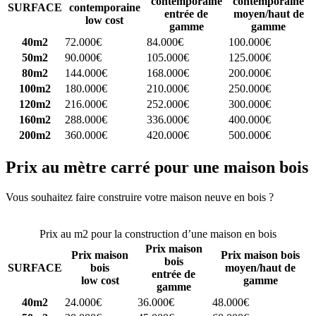
contemporaine
contemporaine
SURFACE
contemporaine
entrée de
moyen/haut de
low cost
gamme
gamme
40m2
72.000€
84.000€
100.000€
50m2
90.000€
105.000€
125.000€
80m2
144.000€
168.000€
200.000€
100m2
180.000€
210.000€
250.000€
120m2
216.000€
252.000€
300.000€
160m2
288.000€
336.000€
400.000€
200m2
360.000€
420.000€
500.000€
Prix au mètre carré pour une maison bois
Vous souhaitez faire construire votre maison neuve en bois ?
Comparez 4 constructeurs ici
Prix au m2 pour la construction d’une maison en bois
Prix maison
Prix maison
Prix maison bois
bois
SURFACE
bois
moyen/haut de
entrée de
low cost
gamme
gamme
40m2
24.000€
36.000€
48.000€