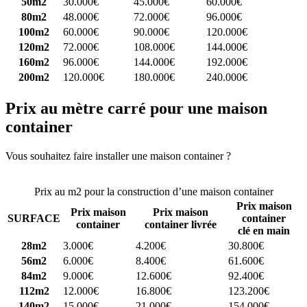
50m2
30.000€
45.000€
60.000€
80m2
48.000€
72.000€
96.000€
100m2
60.000€
90.000€
120.000€
120m2
72.000€
108.000€
144.000€
160m2
96.000€
144.000€
192.000€
200m2
120.000€
180.000€
240.000€
Prix au mètre carré pour une maison
container
Vous souhaitez faire installer une maison container ?
Comparez 4
constructeurs ici
Prix au m2 pour la construction d’une maison container
Prix maison
Prix maison
Prix maison
SURFACE
container
container
container livrée
clé en main
28m2
3.000€
4.200€
30.800€
56m2
6.000€
8.400€
61.600€
84m2
9.000€
12.600€
92.400€
112m2
12.000€
16.800€
123.200€
140m2
15.000€
21.000€
154.000€