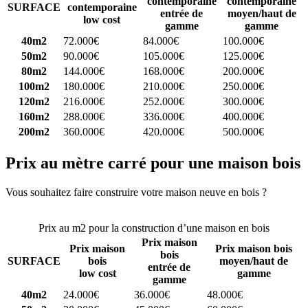
contemporaine
contemporaine
SURFACE
contemporaine
entrée de
moyen/haut de
low cost
gamme
gamme
40m2
72.000€
84.000€
100.000€
50m2
90.000€
105.000€
125.000€
80m2
144.000€
168.000€
200.000€
100m2
180.000€
210.000€
250.000€
120m2
216.000€
252.000€
300.000€
160m2
288.000€
336.000€
400.000€
200m2
360.000€
420.000€
500.000€
Prix au mètre carré pour une maison bois
Vous souhaitez faire construire votre maison neuve en bois ?
Comparez 4 constructeurs ici
Prix au m2 pour la construction d’une maison en bois
Prix maison
Prix maison
Prix maison bois
bois
SURFACE
bois
moyen/haut de
entrée de
low cost
gamme
gamme
40m2
24.000€
36.000€
48.000€