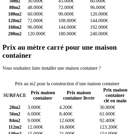
50m2
30.000€
45.000€
60.000€
80m2
48.000€
72.000€
96.000€
100m2
60.000€
90.000€
120.000€
120m2
72.000€
108.000€
144.000€
160m2
96.000€
144.000€
192.000€
200m2
120.000€
180.000€
240.000€
Prix au mètre carré pour une maison
container
Vous souhaitez faire installer une maison container ?
Comparez 4
constructeurs ici
Prix au m2 pour la construction d’une maison container
Prix maison
Prix maison
Prix maison
SURFACE
container
container
container livrée
clé en main
28m2
3.000€
4.200€
30.800€
56m2
6.000€
8.400€
61.600€
84m2
9.000€
12.600€
92.400€
112m2
12.000€
16.800€
123.200€
140m2
15.000€
21.000€
154.000€