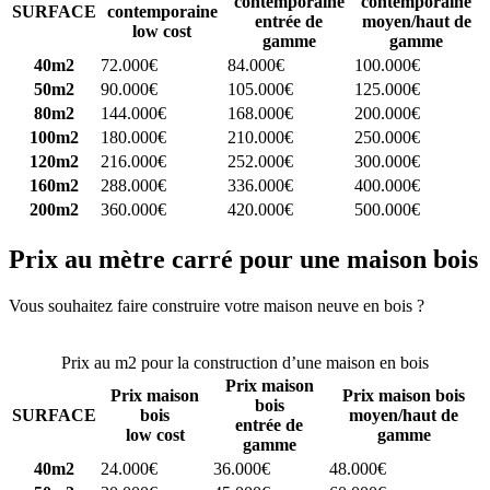
contemporaine
contemporaine
SURFACE
contemporaine
entrée de
moyen/haut de
low cost
gamme
gamme
40m2
72.000€
84.000€
100.000€
50m2
90.000€
105.000€
125.000€
80m2
144.000€
168.000€
200.000€
100m2
180.000€
210.000€
250.000€
120m2
216.000€
252.000€
300.000€
160m2
288.000€
336.000€
400.000€
200m2
360.000€
420.000€
500.000€
Prix au mètre carré pour une maison bois
Vous souhaitez faire construire votre maison neuve en bois ?
Comparez 4 constructeurs ici
Prix au m2 pour la construction d’une maison en bois
Prix maison
Prix maison
Prix maison bois
bois
SURFACE
bois
moyen/haut de
entrée de
low cost
gamme
gamme
40m2
24.000€
36.000€
48.000€