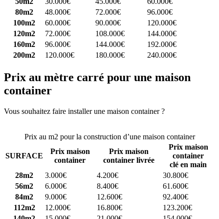
50m2
30.000€
45.000€
60.000€
80m2
48.000€
72.000€
96.000€
100m2
60.000€
90.000€
120.000€
120m2
72.000€
108.000€
144.000€
160m2
96.000€
144.000€
192.000€
200m2
120.000€
180.000€
240.000€
Prix au mètre carré pour une maison
container
Vous souhaitez faire installer une maison container ?
Comparez 4
constructeurs ici
Prix au m2 pour la construction d’une maison container
Prix maison
Prix maison
Prix maison
SURFACE
container
container
container livrée
clé en main
28m2
3.000€
4.200€
30.800€
56m2
6.000€
8.400€
61.600€
84m2
9.000€
12.600€
92.400€
112m2
12.000€
16.800€
123.200€
140m2
15.000€
21.000€
154.000€