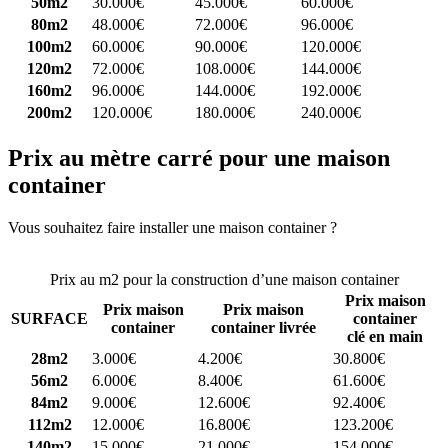
50m2
30.000€
45.000€
60.000€
80m2
48.000€
72.000€
96.000€
100m2
60.000€
90.000€
120.000€
120m2
72.000€
108.000€
144.000€
160m2
96.000€
144.000€
192.000€
200m2
120.000€
180.000€
240.000€
Prix au mètre carré pour une maison
container
Vous souhaitez faire installer une maison container ?
Comparez 4
constructeurs ici
Prix au m2 pour la construction d’une maison container
Prix maison
Prix maison
Prix maison
SURFACE
container
container
container livrée
clé en main
28m2
3.000€
4.200€
30.800€
56m2
6.000€
8.400€
61.600€
84m2
9.000€
12.600€
92.400€
112m2
12.000€
16.800€
123.200€
140m2
15.000€
21.000€
154.000€