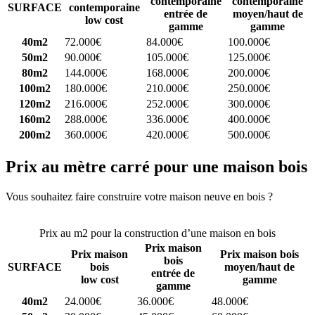
contemporaine
contemporaine
SURFACE
contemporaine
entrée de
moyen/haut de
low cost
gamme
gamme
40m2
72.000€
84.000€
100.000€
50m2
90.000€
105.000€
125.000€
80m2
144.000€
168.000€
200.000€
100m2
180.000€
210.000€
250.000€
120m2
216.000€
252.000€
300.000€
160m2
288.000€
336.000€
400.000€
200m2
360.000€
420.000€
500.000€
Prix au mètre carré pour une maison bois
Vous souhaitez faire construire votre maison neuve en bois ?
Comparez 4 constructeurs ici
Prix au m2 pour la construction d’une maison en bois
Prix maison
Prix maison
Prix maison bois
bois
SURFACE
bois
moyen/haut de
entrée de
low cost
gamme
gamme
40m2
24.000€
36.000€
48.000€