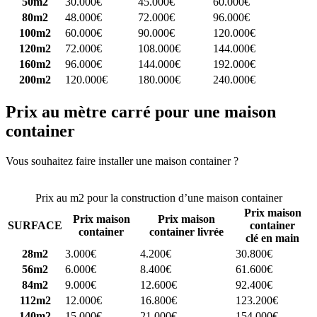
50m2
30.000€
45.000€
60.000€
80m2
48.000€
72.000€
96.000€
100m2
60.000€
90.000€
120.000€
120m2
72.000€
108.000€
144.000€
160m2
96.000€
144.000€
192.000€
200m2
120.000€
180.000€
240.000€
Prix au mètre carré pour une maison
container
Vous souhaitez faire installer une maison container ?
Comparez 4
constructeurs ici
Prix au m2 pour la construction d’une maison container
Prix maison
Prix maison
Prix maison
SURFACE
container
container
container livrée
clé en main
28m2
3.000€
4.200€
30.800€
56m2
6.000€
8.400€
61.600€
84m2
9.000€
12.600€
92.400€
112m2
12.000€
16.800€
123.200€
140m2
15.000€
21.000€
154.000€