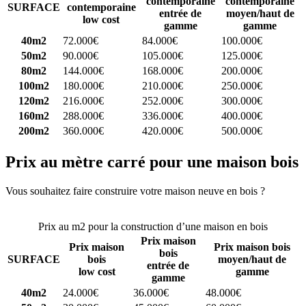
contemporaine
contemporaine
SURFACE
contemporaine
entrée de
moyen/haut de
low cost
gamme
gamme
40m2
72.000€
84.000€
100.000€
50m2
90.000€
105.000€
125.000€
80m2
144.000€
168.000€
200.000€
100m2
180.000€
210.000€
250.000€
120m2
216.000€
252.000€
300.000€
160m2
288.000€
336.000€
400.000€
200m2
360.000€
420.000€
500.000€
Prix au mètre carré pour une maison bois
Vous souhaitez faire construire votre maison neuve en bois ?
Comparez 4 constructeurs ici
Prix au m2 pour la construction d’une maison en bois
Prix maison
Prix maison
Prix maison bois
bois
SURFACE
bois
moyen/haut de
entrée de
low cost
gamme
gamme
40m2
24.000€
36.000€
48.000€