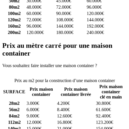
50m2
30.000€
45.000€
60.000€
80m2
48.000€
72.000€
96.000€
100m2
60.000€
90.000€
120.000€
120m2
72.000€
108.000€
144.000€
160m2
96.000€
144.000€
192.000€
200m2
120.000€
180.000€
240.000€
Prix au mètre carré pour une maison
container
Vous souhaitez faire installer une maison container ?
Comparez 4
constructeurs ici
Prix au m2 pour la construction d’une maison container
Prix maison
Prix maison
Prix maison
SURFACE
container
container
container livrée
clé en main
28m2
3.000€
4.200€
30.800€
56m2
6.000€
8.400€
61.600€
84m2
9.000€
12.600€
92.400€
112m2
12.000€
16.800€
123.200€
140m2
15.000€
21.000€
154.000€