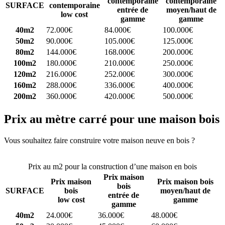
contemporaine
contemporaine
SURFACE
contemporaine
entrée de
moyen/haut de
low cost
gamme
gamme
40m2
72.000€
84.000€
100.000€
50m2
90.000€
105.000€
125.000€
80m2
144.000€
168.000€
200.000€
100m2
180.000€
210.000€
250.000€
120m2
216.000€
252.000€
300.000€
160m2
288.000€
336.000€
400.000€
200m2
360.000€
420.000€
500.000€
Prix au mètre carré pour une maison bois
Vous souhaitez faire construire votre maison neuve en bois ?
Comparez 4 constructeurs ici
Prix au m2 pour la construction d’une maison en bois
Prix maison
Prix maison
Prix maison bois
bois
SURFACE
bois
moyen/haut de
entrée de
low cost
gamme
gamme
40m2
24.000€
36.000€
48.000€