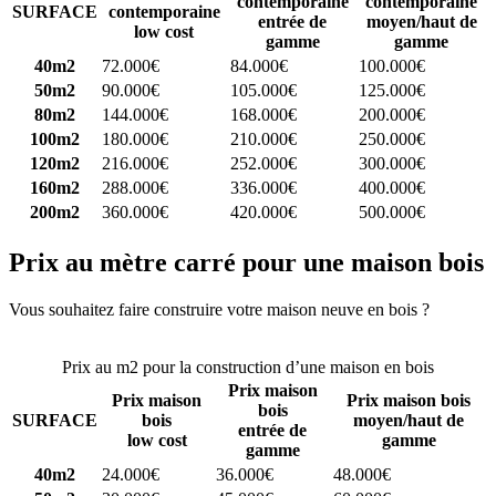
contemporaine
contemporaine
SURFACE
contemporaine
entrée de
moyen/haut de
low cost
gamme
gamme
40m2
72.000€
84.000€
100.000€
50m2
90.000€
105.000€
125.000€
80m2
144.000€
168.000€
200.000€
100m2
180.000€
210.000€
250.000€
120m2
216.000€
252.000€
300.000€
160m2
288.000€
336.000€
400.000€
200m2
360.000€
420.000€
500.000€
Prix au mètre carré pour une maison bois
Vous souhaitez faire construire votre maison neuve en bois ?
Comparez 4 constructeurs ici
Prix au m2 pour la construction d’une maison en bois
Prix maison
Prix maison
Prix maison bois
bois
SURFACE
bois
moyen/haut de
entrée de
low cost
gamme
gamme
40m2
24.000€
36.000€
48.000€