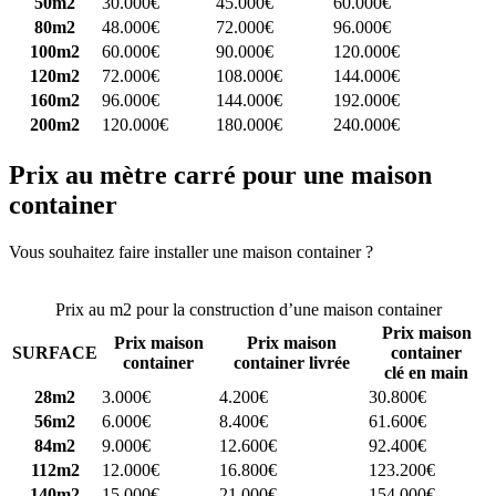
50m2
30.000€
45.000€
60.000€
80m2
48.000€
72.000€
96.000€
100m2
60.000€
90.000€
120.000€
120m2
72.000€
108.000€
144.000€
160m2
96.000€
144.000€
192.000€
200m2
120.000€
180.000€
240.000€
Prix au mètre carré pour une maison
container
Vous souhaitez faire installer une maison container ?
Comparez 4
constructeurs ici
Prix au m2 pour la construction d’une maison container
Prix maison
Prix maison
Prix maison
SURFACE
container
container
container livrée
clé en main
28m2
3.000€
4.200€
30.800€
56m2
6.000€
8.400€
61.600€
84m2
9.000€
12.600€
92.400€
112m2
12.000€
16.800€
123.200€
140m2
15.000€
21.000€
154.000€