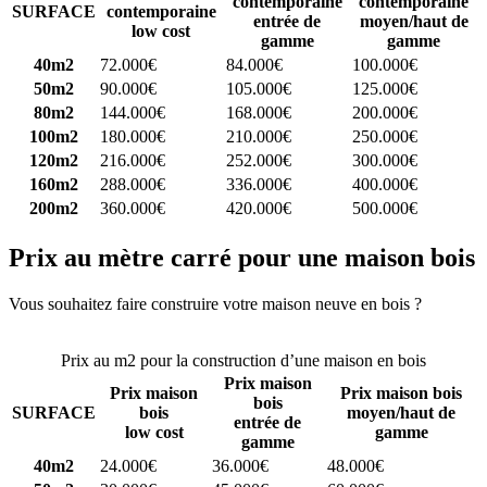
contemporaine
contemporaine
SURFACE
contemporaine
entrée de
moyen/haut de
low cost
gamme
gamme
40m2
72.000€
84.000€
100.000€
50m2
90.000€
105.000€
125.000€
80m2
144.000€
168.000€
200.000€
100m2
180.000€
210.000€
250.000€
120m2
216.000€
252.000€
300.000€
160m2
288.000€
336.000€
400.000€
200m2
360.000€
420.000€
500.000€
Prix au mètre carré pour une maison bois
Vous souhaitez faire construire votre maison neuve en bois ?
Comparez 4 constructeurs ici
Prix au m2 pour la construction d’une maison en bois
Prix maison
Prix maison
Prix maison bois
bois
SURFACE
bois
moyen/haut de
entrée de
low cost
gamme
gamme
40m2
24.000€
36.000€
48.000€