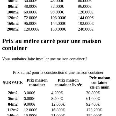
50m2
30.000€
45.000€
60.000€
80m2
48.000€
72.000€
96.000€
100m2
60.000€
90.000€
120.000€
120m2
72.000€
108.000€
144.000€
160m2
96.000€
144.000€
192.000€
200m2
120.000€
180.000€
240.000€
Prix au mètre carré pour une maison
container
Vous souhaitez faire installer une maison container ?
Comparez 4
constructeurs ici
Prix au m2 pour la construction d’une maison container
Prix maison
Prix maison
Prix maison
SURFACE
container
container
container livrée
clé en main
28m2
3.000€
4.200€
30.800€
56m2
6.000€
8.400€
61.600€
84m2
9.000€
12.600€
92.400€
112m2
12.000€
16.800€
123.200€
140m2
15.000€
21.000€
154.000€