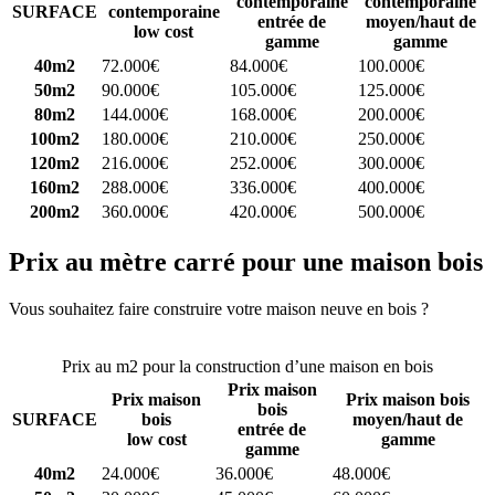
contemporaine
contemporaine
SURFACE
contemporaine
entrée de
moyen/haut de
low cost
gamme
gamme
40m2
72.000€
84.000€
100.000€
50m2
90.000€
105.000€
125.000€
80m2
144.000€
168.000€
200.000€
100m2
180.000€
210.000€
250.000€
120m2
216.000€
252.000€
300.000€
160m2
288.000€
336.000€
400.000€
200m2
360.000€
420.000€
500.000€
Prix au mètre carré pour une maison bois
Vous souhaitez faire construire votre maison neuve en bois ?
Comparez 4 constructeurs ici
Prix au m2 pour la construction d’une maison en bois
Prix maison
Prix maison
Prix maison bois
bois
SURFACE
bois
moyen/haut de
entrée de
low cost
gamme
gamme
40m2
24.000€
36.000€
48.000€