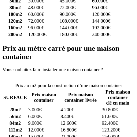
50m2
30.000€
45.000€
60.000€
80m2
48.000€
72.000€
96.000€
100m2
60.000€
90.000€
120.000€
120m2
72.000€
108.000€
144.000€
160m2
96.000€
144.000€
192.000€
200m2
120.000€
180.000€
240.000€
Prix au mètre carré pour une maison
container
Vous souhaitez faire installer une maison container ?
Comparez 4
constructeurs ici
Prix au m2 pour la construction d’une maison container
Prix maison
Prix maison
Prix maison
SURFACE
container
container
container livrée
clé en main
28m2
3.000€
4.200€
30.800€
56m2
6.000€
8.400€
61.600€
84m2
9.000€
12.600€
92.400€
112m2
12.000€
16.800€
123.200€
140m2
15.000€
21.000€
154.000€