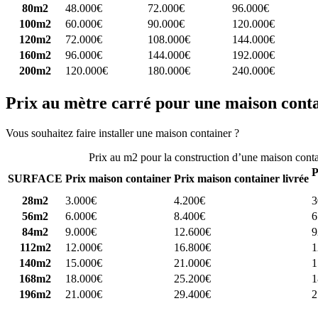
80m2
48.000€
72.000€
96.000€
100m2
60.000€
90.000€
120.000€
120m2
72.000€
108.000€
144.000€
160m2
96.000€
144.000€
192.000€
200m2
120.000€
180.000€
240.000€
Prix au mètre carré pour une maison cont
Vous souhaitez faire installer une maison container ?
Comparez 4 const
Prix au m2 pour la construction d’une maison cont
P
SURFACE
Prix maison container
Prix maison container livrée
28m2
3.000€
4.200€
3
56m2
6.000€
8.400€
6
84m2
9.000€
12.600€
9
112m2
12.000€
16.800€
1
140m2
15.000€
21.000€
1
168m2
18.000€
25.200€
1
196m2
21.000€
29.400€
2