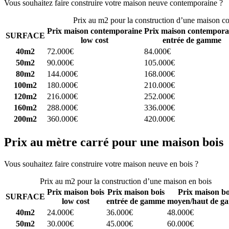
Vous souhaitez faire construire votre maison neuve contemporaine ?
C
Prix au m2 pour la construction d’une maison c
Prix maison contemporaine
Prix maison contempora
SURFACE
low cost
entrée de gamme
40m2
72.000€
84.000€
50m2
90.000€
105.000€
80m2
144.000€
168.000€
100m2
180.000€
210.000€
120m2
216.000€
252.000€
160m2
288.000€
336.000€
200m2
360.000€
420.000€
Prix au mètre carré pour une maison bois
Vous souhaitez faire construire votre maison neuve en bois ?
Comparez
Prix au m2 pour la construction d’une maison en bois
Prix maison bois
Prix maison bois
Prix maison bo
SURFACE
low cost
entrée de gamme
moyen/haut de g
40m2
24.000€
36.000€
48.000€
50m2
30.000€
45.000€
60.000€