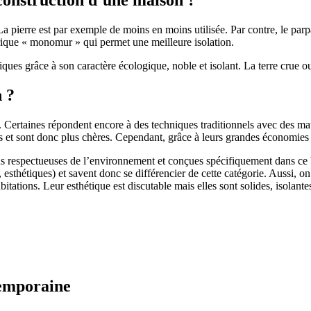
 pierre est par exemple de moins en moins utilisée. Par contre, le parpaing
brique « monomur » qui permet une meilleure isolation.
ues grâce à son caractère écologique, noble et isolant. La terre crue ou
n ?
. Certaines répondent encore à des techniques traditionnels avec des m
et sont donc plus chères. Cependant, grâce à leurs grandes économies d’
us respectueuses de l’environnement et conçues spécifiquement dans ce b
, esthétiques) et savent donc se différencier de cette catégorie. Aussi, 
itations. Leur esthétique est discutable mais elles sont solides, isolantes
temporaine