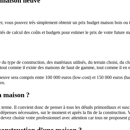
e maison neuve
r, vous pouvez trés simplement obtenir un prix budget maison bois ou tra
ités de calcul des coûts et budgets pour estimer le prix de votre future 
u type de construction, des matériaux utilisés, du terrain choisi, du c
 » tout comme il existe des maisons de haut de gamme, tout comme il en 
 neuve sera compris entre 100 000 euros (low-cost) et 150 000 euros (
os.
a maison ?
 terme. Il convient donc de penser à tous les détails primordiaux et susc
penses nécessaires, sur le moment et après la fin de la construction. Vo
s devez choisir votre professionnel avec attention car tous ne proposen
 construction d’une maison ?