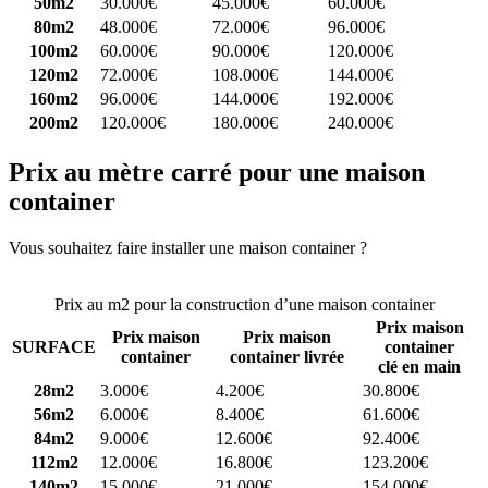
50m2
30.000€
45.000€
60.000€
80m2
48.000€
72.000€
96.000€
100m2
60.000€
90.000€
120.000€
120m2
72.000€
108.000€
144.000€
160m2
96.000€
144.000€
192.000€
200m2
120.000€
180.000€
240.000€
Prix au mètre carré pour une maison
container
Vous souhaitez faire installer une maison container ?
Comparez 4
constructeurs ici
Prix au m2 pour la construction d’une maison container
Prix maison
Prix maison
Prix maison
SURFACE
container
container
container livrée
clé en main
28m2
3.000€
4.200€
30.800€
56m2
6.000€
8.400€
61.600€
84m2
9.000€
12.600€
92.400€
112m2
12.000€
16.800€
123.200€
140m2
15.000€
21.000€
154.000€