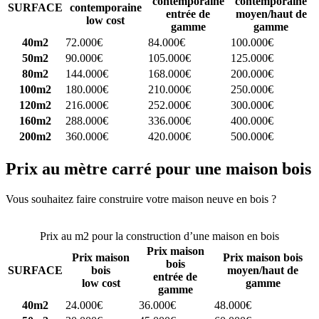
contemporaine
contemporaine
SURFACE
contemporaine
entrée de
moyen/haut de
low cost
gamme
gamme
40m2
72.000€
84.000€
100.000€
50m2
90.000€
105.000€
125.000€
80m2
144.000€
168.000€
200.000€
100m2
180.000€
210.000€
250.000€
120m2
216.000€
252.000€
300.000€
160m2
288.000€
336.000€
400.000€
200m2
360.000€
420.000€
500.000€
Prix au mètre carré pour une maison bois
Vous souhaitez faire construire votre maison neuve en bois ?
Comparez 4 constructeurs ici
Prix au m2 pour la construction d’une maison en bois
Prix maison
Prix maison
Prix maison bois
bois
SURFACE
bois
moyen/haut de
entrée de
low cost
gamme
gamme
40m2
24.000€
36.000€
48.000€