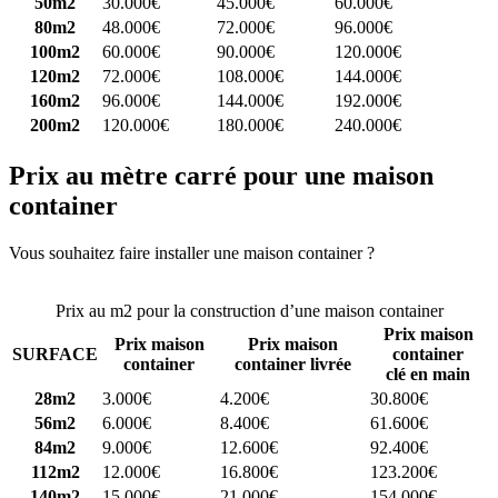
50m2
30.000€
45.000€
60.000€
80m2
48.000€
72.000€
96.000€
100m2
60.000€
90.000€
120.000€
120m2
72.000€
108.000€
144.000€
160m2
96.000€
144.000€
192.000€
200m2
120.000€
180.000€
240.000€
Prix au mètre carré pour une maison
container
Vous souhaitez faire installer une maison container ?
Comparez 4
constructeurs ici
Prix au m2 pour la construction d’une maison container
Prix maison
Prix maison
Prix maison
SURFACE
container
container
container livrée
clé en main
28m2
3.000€
4.200€
30.800€
56m2
6.000€
8.400€
61.600€
84m2
9.000€
12.600€
92.400€
112m2
12.000€
16.800€
123.200€
140m2
15.000€
21.000€
154.000€