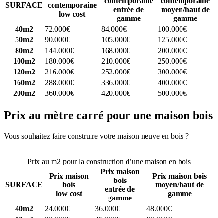
contemporaine
contemporaine
SURFACE
contemporaine
entrée de
moyen/haut de
low cost
gamme
gamme
40m2
72.000€
84.000€
100.000€
50m2
90.000€
105.000€
125.000€
80m2
144.000€
168.000€
200.000€
100m2
180.000€
210.000€
250.000€
120m2
216.000€
252.000€
300.000€
160m2
288.000€
336.000€
400.000€
200m2
360.000€
420.000€
500.000€
Prix au mètre carré pour une maison bois
Vous souhaitez faire construire votre maison neuve en bois ?
Comparez 4 constructeurs ici
Prix au m2 pour la construction d’une maison en bois
Prix maison
Prix maison
Prix maison bois
bois
SURFACE
bois
moyen/haut de
entrée de
low cost
gamme
gamme
40m2
24.000€
36.000€
48.000€