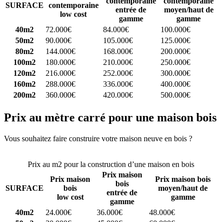
contemporaine
contemporaine
SURFACE
contemporaine
entrée de
moyen/haut de
low cost
gamme
gamme
40m2
72.000€
84.000€
100.000€
50m2
90.000€
105.000€
125.000€
80m2
144.000€
168.000€
200.000€
100m2
180.000€
210.000€
250.000€
120m2
216.000€
252.000€
300.000€
160m2
288.000€
336.000€
400.000€
200m2
360.000€
420.000€
500.000€
Prix au mètre carré pour une maison bois
Vous souhaitez faire construire votre maison neuve en bois ?
Comparez 4 constructeurs ici
Prix au m2 pour la construction d’une maison en bois
Prix maison
Prix maison
Prix maison bois
bois
SURFACE
bois
moyen/haut de
entrée de
low cost
gamme
gamme
40m2
24.000€
36.000€
48.000€