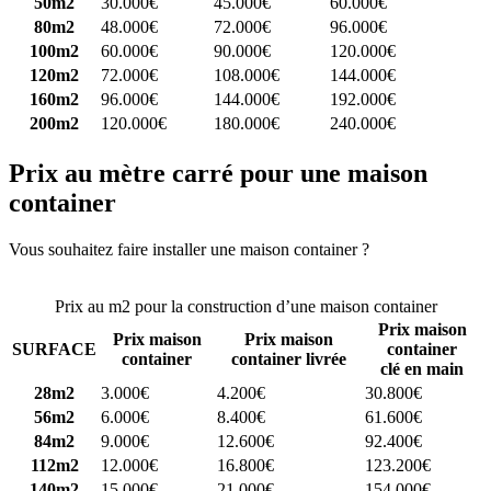
50m2
30.000€
45.000€
60.000€
80m2
48.000€
72.000€
96.000€
100m2
60.000€
90.000€
120.000€
120m2
72.000€
108.000€
144.000€
160m2
96.000€
144.000€
192.000€
200m2
120.000€
180.000€
240.000€
Prix au mètre carré pour une maison
container
Vous souhaitez faire installer une maison container ?
Comparez 4
constructeurs ici
Prix au m2 pour la construction d’une maison container
Prix maison
Prix maison
Prix maison
SURFACE
container
container
container livrée
clé en main
28m2
3.000€
4.200€
30.800€
56m2
6.000€
8.400€
61.600€
84m2
9.000€
12.600€
92.400€
112m2
12.000€
16.800€
123.200€
140m2
15.000€
21.000€
154.000€