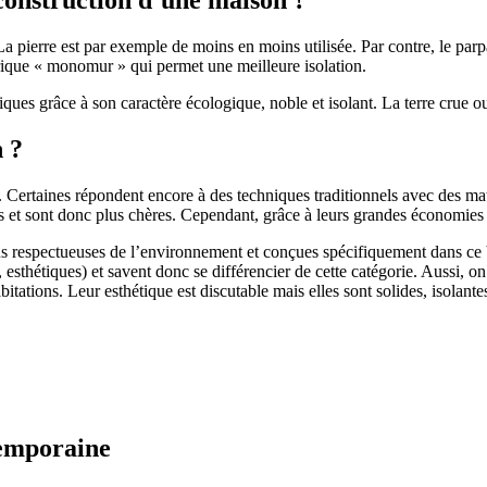
 pierre est par exemple de moins en moins utilisée. Par contre, le parpaing
brique « monomur » qui permet une meilleure isolation.
ues grâce à son caractère écologique, noble et isolant. La terre crue ou
n ?
. Certaines répondent encore à des techniques traditionnels avec des m
et sont donc plus chères. Cependant, grâce à leurs grandes économies d’
us respectueuses de l’environnement et conçues spécifiquement dans ce b
, esthétiques) et savent donc se différencier de cette catégorie. Aussi, 
itations. Leur esthétique est discutable mais elles sont solides, isolantes
temporaine