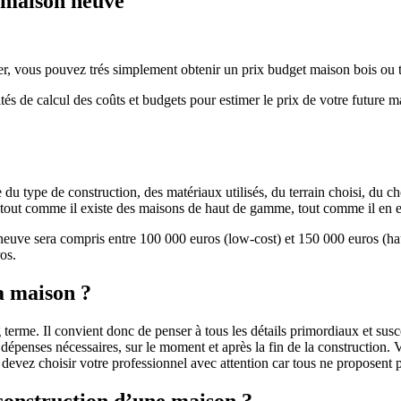
e maison neuve
r, vous pouvez trés simplement obtenir un prix budget maison bois ou tra
ités de calcul des coûts et budgets pour estimer le prix de votre future 
u type de construction, des matériaux utilisés, du terrain choisi, du c
 » tout comme il existe des maisons de haut de gamme, tout comme il en 
 neuve sera compris entre 100 000 euros (low-cost) et 150 000 euros (
os.
a maison ?
 terme. Il convient donc de penser à tous les détails primordiaux et susc
penses nécessaires, sur le moment et après la fin de la construction. Vo
s devez choisir votre professionnel avec attention car tous ne proposen
 construction d’une maison ?