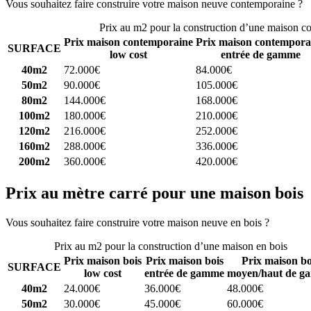
Vous souhaitez faire construire votre maison neuve contemporaine ?
C
Prix au m2 pour la construction d’une maison c
Prix maison contemporaine
Prix maison contempora
SURFACE
low cost
entrée de gamme
40m2
72.000€
84.000€
50m2
90.000€
105.000€
80m2
144.000€
168.000€
100m2
180.000€
210.000€
120m2
216.000€
252.000€
160m2
288.000€
336.000€
200m2
360.000€
420.000€
Prix au mètre carré pour une maison bois
Vous souhaitez faire construire votre maison neuve en bois ?
Comparez
Prix au m2 pour la construction d’une maison en bois
Prix maison bois
Prix maison bois
Prix maison bo
SURFACE
low cost
entrée de gamme
moyen/haut de g
40m2
24.000€
36.000€
48.000€
50m2
30.000€
45.000€
60.000€