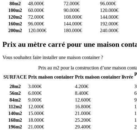
80m2
48.000€
72.000€
96.000€
100m2
60.000€
90.000€
120.000€
120m2
72.000€
108.000€
144.000€
160m2
96.000€
144.000€
192.000€
200m2
120.000€
180.000€
240.000€
Prix au mètre carré pour une maison cont
Vous souhaitez faire installer une maison container ?
Comparez 4 const
Prix au m2 pour la construction d’une maison cont
P
SURFACE
Prix maison container
Prix maison container livrée
28m2
3.000€
4.200€
3
56m2
6.000€
8.400€
6
84m2
9.000€
12.600€
9
112m2
12.000€
16.800€
1
140m2
15.000€
21.000€
1
168m2
18.000€
25.200€
1
196m2
21.000€
29.400€
2