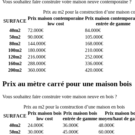
Vous souhaitez faire construire votre maison neuve contemporaine ?
C
Prix au m2 pour la construction d’une maison c
Prix maison contemporaine
Prix maison contempora
SURFACE
low cost
entrée de gamme
40m2
72.000€
84.000€
50m2
90.000€
105.000€
80m2
144.000€
168.000€
100m2
180.000€
210.000€
120m2
216.000€
252.000€
160m2
288.000€
336.000€
200m2
360.000€
420.000€
Prix au mètre carré pour une maison bois
Vous souhaitez faire construire votre maison neuve en bois ?
Comparez
Prix au m2 pour la construction d’une maison en bois
Prix maison bois
Prix maison bois
Prix maison bo
SURFACE
low cost
entrée de gamme
moyen/haut de g
40m2
24.000€
36.000€
48.000€
50m2
30.000€
45.000€
60.000€