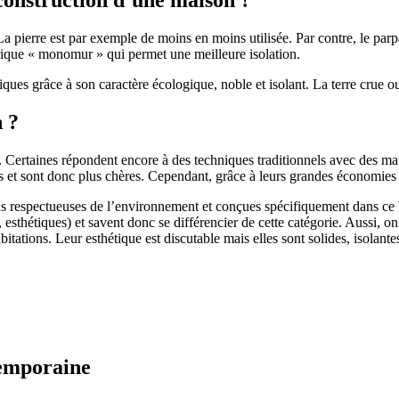
 pierre est par exemple de moins en moins utilisée. Par contre, le parpaing
brique « monomur » qui permet une meilleure isolation.
ues grâce à son caractère écologique, noble et isolant. La terre crue ou
n ?
. Certaines répondent encore à des techniques traditionnels avec des m
et sont donc plus chères. Cependant, grâce à leurs grandes économies d’
us respectueuses de l’environnement et conçues spécifiquement dans ce b
, esthétiques) et savent donc se différencier de cette catégorie. Aussi, 
itations. Leur esthétique est discutable mais elles sont solides, isolantes
temporaine