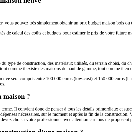
e maison neuve
r, vous pouvez trés simplement obtenir un prix budget maison bois ou tra
ités de calcul des coûts et budgets pour estimer le prix de votre future 
u type de construction, des matériaux utilisés, du terrain choisi, du c
 » tout comme il existe des maisons de haut de gamme, tout comme il en 
 neuve sera compris entre 100 000 euros (low-cost) et 150 000 euros (
os.
a maison ?
 terme. Il convient donc de penser à tous les détails primordiaux et susc
penses nécessaires, sur le moment et après la fin de la construction. Vo
s devez choisir votre professionnel avec attention car tous ne proposen
 construction d’une maison ?