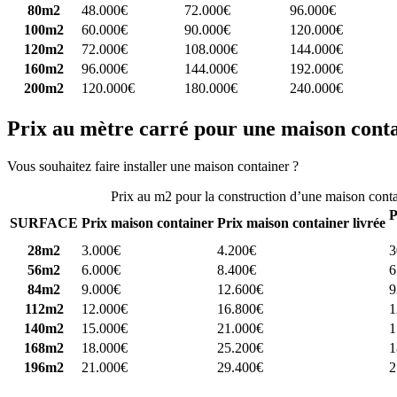
80m2
48.000€
72.000€
96.000€
100m2
60.000€
90.000€
120.000€
120m2
72.000€
108.000€
144.000€
160m2
96.000€
144.000€
192.000€
200m2
120.000€
180.000€
240.000€
Prix au mètre carré pour une maison cont
Vous souhaitez faire installer une maison container ?
Comparez 4 const
Prix au m2 pour la construction d’une maison cont
P
SURFACE
Prix maison container
Prix maison container livrée
28m2
3.000€
4.200€
3
56m2
6.000€
8.400€
6
84m2
9.000€
12.600€
9
112m2
12.000€
16.800€
1
140m2
15.000€
21.000€
1
168m2
18.000€
25.200€
1
196m2
21.000€
29.400€
2