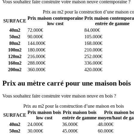
Vous souhaitez faire construire votre maison neuve contemporaine ?
C
Prix au m2 pour la construction d’une maison c
Prix maison contemporaine
Prix maison contempora
SURFACE
low cost
entrée de gamme
40m2
72.000€
84.000€
50m2
90.000€
105.000€
80m2
144.000€
168.000€
100m2
180.000€
210.000€
120m2
216.000€
252.000€
160m2
288.000€
336.000€
200m2
360.000€
420.000€
Prix au mètre carré pour une maison bois
Vous souhaitez faire construire votre maison neuve en bois ?
Comparez
Prix au m2 pour la construction d’une maison en bois
Prix maison bois
Prix maison bois
Prix maison bo
SURFACE
low cost
entrée de gamme
moyen/haut de g
40m2
24.000€
36.000€
48.000€
50m2
30.000€
45.000€
60.000€