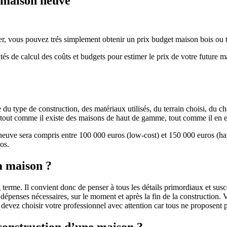
e maison neuve
r, vous pouvez trés simplement obtenir un prix budget maison bois ou tra
ités de calcul des coûts et budgets pour estimer le prix de votre future 
u type de construction, des matériaux utilisés, du terrain choisi, du c
 » tout comme il existe des maisons de haut de gamme, tout comme il en 
 neuve sera compris entre 100 000 euros (low-cost) et 150 000 euros (
os.
a maison ?
 terme. Il convient donc de penser à tous les détails primordiaux et susc
penses nécessaires, sur le moment et après la fin de la construction. Vo
s devez choisir votre professionnel avec attention car tous ne proposen
 construction d’une maison ?