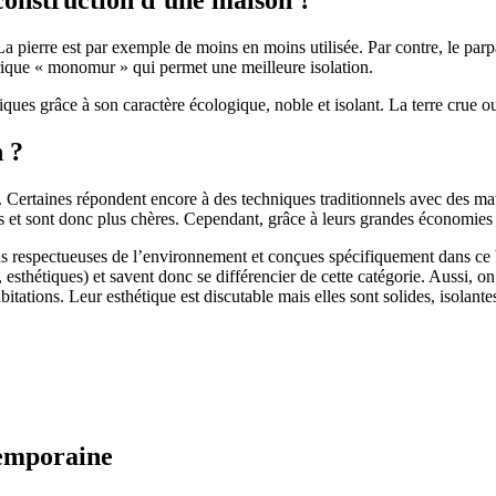
 pierre est par exemple de moins en moins utilisée. Par contre, le parpaing
brique « monomur » qui permet une meilleure isolation.
ues grâce à son caractère écologique, noble et isolant. La terre crue ou
n ?
. Certaines répondent encore à des techniques traditionnels avec des m
et sont donc plus chères. Cependant, grâce à leurs grandes économies d’
us respectueuses de l’environnement et conçues spécifiquement dans ce b
, esthétiques) et savent donc se différencier de cette catégorie. Aussi, 
itations. Leur esthétique est discutable mais elles sont solides, isolantes
temporaine