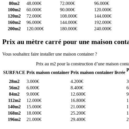
80m2
48.000€
72.000€
96.000€
100m2
60.000€
90.000€
120.000€
120m2
72.000€
108.000€
144.000€
160m2
96.000€
144.000€
192.000€
200m2
120.000€
180.000€
240.000€
Prix au mètre carré pour une maison cont
Vous souhaitez faire installer une maison container ?
Comparez 4 const
Prix au m2 pour la construction d’une maison cont
P
SURFACE
Prix maison container
Prix maison container livrée
28m2
3.000€
4.200€
3
56m2
6.000€
8.400€
6
84m2
9.000€
12.600€
9
112m2
12.000€
16.800€
1
140m2
15.000€
21.000€
1
168m2
18.000€
25.200€
1
196m2
21.000€
29.400€
2