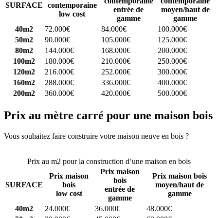
contemporaine
contemporaine
SURFACE
contemporaine
entrée de
moyen/haut de
low cost
gamme
gamme
40m2
72.000€
84.000€
100.000€
50m2
90.000€
105.000€
125.000€
80m2
144.000€
168.000€
200.000€
100m2
180.000€
210.000€
250.000€
120m2
216.000€
252.000€
300.000€
160m2
288.000€
336.000€
400.000€
200m2
360.000€
420.000€
500.000€
Prix au mètre carré pour une maison bois
Vous souhaitez faire construire votre maison neuve en bois ?
Comparez 4 constructeurs ici
Prix au m2 pour la construction d’une maison en bois
Prix maison
Prix maison
Prix maison bois
bois
SURFACE
bois
moyen/haut de
entrée de
low cost
gamme
gamme
40m2
24.000€
36.000€
48.000€