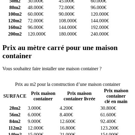
50m2
30.000€
45.000€
60.000€
80m2
48.000€
72.000€
96.000€
100m2
60.000€
90.000€
120.000€
120m2
72.000€
108.000€
144.000€
160m2
96.000€
144.000€
192.000€
200m2
120.000€
180.000€
240.000€
Prix au mètre carré pour une maison
container
Vous souhaitez faire installer une maison container ?
Comparez 4
constructeurs ici
Prix au m2 pour la construction d’une maison container
Prix maison
Prix maison
Prix maison
SURFACE
container
container
container livrée
clé en main
28m2
3.000€
4.200€
30.800€
56m2
6.000€
8.400€
61.600€
84m2
9.000€
12.600€
92.400€
112m2
12.000€
16.800€
123.200€
140m2
15.000€
21.000€
154.000€