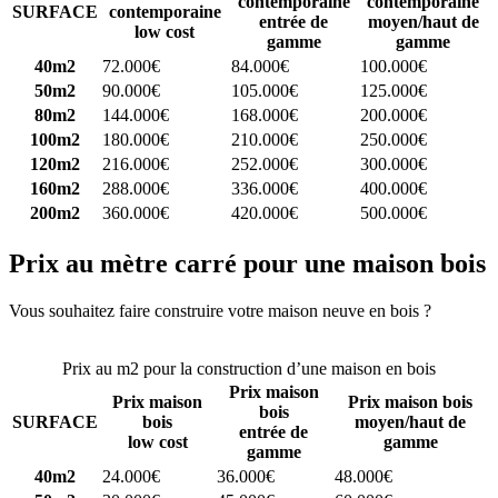
contemporaine
contemporaine
SURFACE
contemporaine
entrée de
moyen/haut de
low cost
gamme
gamme
40m2
72.000€
84.000€
100.000€
50m2
90.000€
105.000€
125.000€
80m2
144.000€
168.000€
200.000€
100m2
180.000€
210.000€
250.000€
120m2
216.000€
252.000€
300.000€
160m2
288.000€
336.000€
400.000€
200m2
360.000€
420.000€
500.000€
Prix au mètre carré pour une maison bois
Vous souhaitez faire construire votre maison neuve en bois ?
Comparez 4 constructeurs ici
Prix au m2 pour la construction d’une maison en bois
Prix maison
Prix maison
Prix maison bois
bois
SURFACE
bois
moyen/haut de
entrée de
low cost
gamme
gamme
40m2
24.000€
36.000€
48.000€