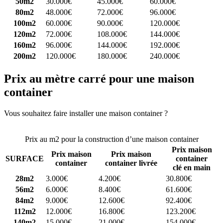
50m2
30.000€
45.000€
60.000€
80m2
48.000€
72.000€
96.000€
100m2
60.000€
90.000€
120.000€
120m2
72.000€
108.000€
144.000€
160m2
96.000€
144.000€
192.000€
200m2
120.000€
180.000€
240.000€
Prix au mètre carré pour une maison
container
Vous souhaitez faire installer une maison container ?
Comparez 4
constructeurs ici
Prix au m2 pour la construction d’une maison container
Prix maison
Prix maison
Prix maison
SURFACE
container
container
container livrée
clé en main
28m2
3.000€
4.200€
30.800€
56m2
6.000€
8.400€
61.600€
84m2
9.000€
12.600€
92.400€
112m2
12.000€
16.800€
123.200€
140m2
15.000€
21.000€
154.000€