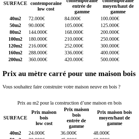
contemporaine
contemporaine
SURFACE
contemporaine
entrée de
moyen/haut de
low cost
gamme
gamme
40m2
72.000€
84.000€
100.000€
50m2
90.000€
105.000€
125.000€
80m2
144.000€
168.000€
200.000€
100m2
180.000€
210.000€
250.000€
120m2
216.000€
252.000€
300.000€
160m2
288.000€
336.000€
400.000€
200m2
360.000€
420.000€
500.000€
Prix au mètre carré pour une maison bois
Vous souhaitez faire construire votre maison neuve en bois ?
Comparez 4 constructeurs ici
Prix au m2 pour la construction d’une maison en bois
Prix maison
Prix maison
Prix maison bois
bois
SURFACE
bois
moyen/haut de
entrée de
low cost
gamme
gamme
40m2
24.000€
36.000€
48.000€