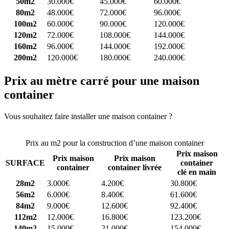
50m2
30.000€
45.000€
60.000€
80m2
48.000€
72.000€
96.000€
100m2
60.000€
90.000€
120.000€
120m2
72.000€
108.000€
144.000€
160m2
96.000€
144.000€
192.000€
200m2
120.000€
180.000€
240.000€
Prix au mètre carré pour une maison
container
Vous souhaitez faire installer une maison container ?
Comparez 4
constructeurs ici
Prix au m2 pour la construction d’une maison container
Prix maison
Prix maison
Prix maison
SURFACE
container
container
container livrée
clé en main
28m2
3.000€
4.200€
30.800€
56m2
6.000€
8.400€
61.600€
84m2
9.000€
12.600€
92.400€
112m2
12.000€
16.800€
123.200€
140m2
15.000€
21.000€
154.000€