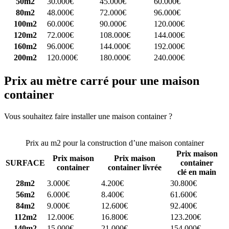
50m2
30.000€
45.000€
60.000€
80m2
48.000€
72.000€
96.000€
100m2
60.000€
90.000€
120.000€
120m2
72.000€
108.000€
144.000€
160m2
96.000€
144.000€
192.000€
200m2
120.000€
180.000€
240.000€
Prix au mètre carré pour une maison
container
Vous souhaitez faire installer une maison container ?
Comparez 4
constructeurs ici
Prix au m2 pour la construction d’une maison container
Prix maison
Prix maison
Prix maison
SURFACE
container
container
container livrée
clé en main
28m2
3.000€
4.200€
30.800€
56m2
6.000€
8.400€
61.600€
84m2
9.000€
12.600€
92.400€
112m2
12.000€
16.800€
123.200€
140m2
15.000€
21.000€
154.000€