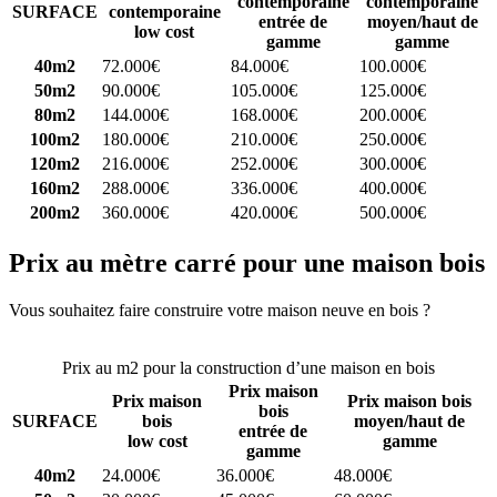
contemporaine
contemporaine
SURFACE
contemporaine
entrée de
moyen/haut de
low cost
gamme
gamme
40m2
72.000€
84.000€
100.000€
50m2
90.000€
105.000€
125.000€
80m2
144.000€
168.000€
200.000€
100m2
180.000€
210.000€
250.000€
120m2
216.000€
252.000€
300.000€
160m2
288.000€
336.000€
400.000€
200m2
360.000€
420.000€
500.000€
Prix au mètre carré pour une maison bois
Vous souhaitez faire construire votre maison neuve en bois ?
Comparez 4 constructeurs ici
Prix au m2 pour la construction d’une maison en bois
Prix maison
Prix maison
Prix maison bois
bois
SURFACE
bois
moyen/haut de
entrée de
low cost
gamme
gamme
40m2
24.000€
36.000€
48.000€