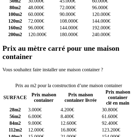
50m2
30.000€
45.000€
60.000€
80m2
48.000€
72.000€
96.000€
100m2
60.000€
90.000€
120.000€
120m2
72.000€
108.000€
144.000€
160m2
96.000€
144.000€
192.000€
200m2
120.000€
180.000€
240.000€
Prix au mètre carré pour une maison
container
Vous souhaitez faire installer une maison container ?
Comparez 4
constructeurs ici
Prix au m2 pour la construction d’une maison container
Prix maison
Prix maison
Prix maison
SURFACE
container
container
container livrée
clé en main
28m2
3.000€
4.200€
30.800€
56m2
6.000€
8.400€
61.600€
84m2
9.000€
12.600€
92.400€
112m2
12.000€
16.800€
123.200€
140m2
15.000€
21.000€
154.000€