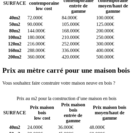
contemporaine
contemporaine
SURFACE
contemporaine
entrée de
moyen/haut de
low cost
gamme
gamme
40m2
72.000€
84.000€
100.000€
50m2
90.000€
105.000€
125.000€
80m2
144.000€
168.000€
200.000€
100m2
180.000€
210.000€
250.000€
120m2
216.000€
252.000€
300.000€
160m2
288.000€
336.000€
400.000€
200m2
360.000€
420.000€
500.000€
Prix au mètre carré pour une maison bois
Vous souhaitez faire construire votre maison neuve en bois ?
Comparez 4 constructeurs ici
Prix au m2 pour la construction d’une maison en bois
Prix maison
Prix maison
Prix maison bois
bois
SURFACE
bois
moyen/haut de
entrée de
low cost
gamme
gamme
40m2
24.000€
36.000€
48.000€