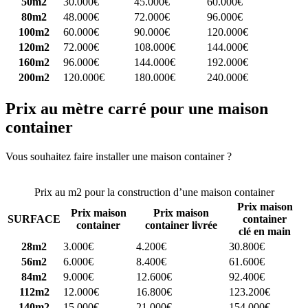
50m2
30.000€
45.000€
60.000€
80m2
48.000€
72.000€
96.000€
100m2
60.000€
90.000€
120.000€
120m2
72.000€
108.000€
144.000€
160m2
96.000€
144.000€
192.000€
200m2
120.000€
180.000€
240.000€
Prix au mètre carré pour une maison
container
Vous souhaitez faire installer une maison container ?
Comparez 4
constructeurs ici
Prix au m2 pour la construction d’une maison container
Prix maison
Prix maison
Prix maison
SURFACE
container
container
container livrée
clé en main
28m2
3.000€
4.200€
30.800€
56m2
6.000€
8.400€
61.600€
84m2
9.000€
12.600€
92.400€
112m2
12.000€
16.800€
123.200€
140m2
15.000€
21.000€
154.000€