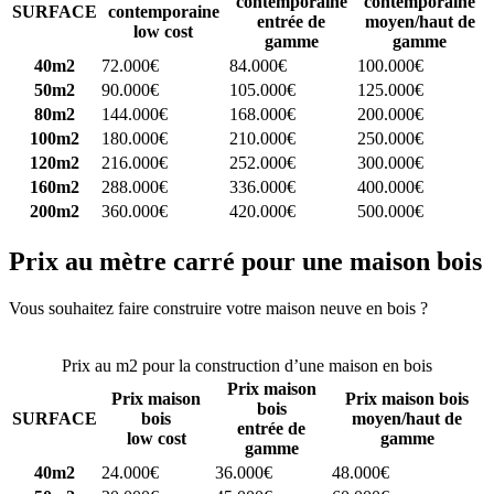
contemporaine
contemporaine
SURFACE
contemporaine
entrée de
moyen/haut de
low cost
gamme
gamme
40m2
72.000€
84.000€
100.000€
50m2
90.000€
105.000€
125.000€
80m2
144.000€
168.000€
200.000€
100m2
180.000€
210.000€
250.000€
120m2
216.000€
252.000€
300.000€
160m2
288.000€
336.000€
400.000€
200m2
360.000€
420.000€
500.000€
Prix au mètre carré pour une maison bois
Vous souhaitez faire construire votre maison neuve en bois ?
Comparez 4 constructeurs ici
Prix au m2 pour la construction d’une maison en bois
Prix maison
Prix maison
Prix maison bois
bois
SURFACE
bois
moyen/haut de
entrée de
low cost
gamme
gamme
40m2
24.000€
36.000€
48.000€