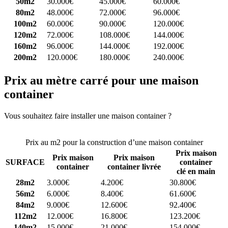
50m2
30.000€
45.000€
60.000€
80m2
48.000€
72.000€
96.000€
100m2
60.000€
90.000€
120.000€
120m2
72.000€
108.000€
144.000€
160m2
96.000€
144.000€
192.000€
200m2
120.000€
180.000€
240.000€
Prix au mètre carré pour une maison
container
Vous souhaitez faire installer une maison container ?
Comparez 4
constructeurs ici
Prix au m2 pour la construction d’une maison container
Prix maison
Prix maison
Prix maison
SURFACE
container
container
container livrée
clé en main
28m2
3.000€
4.200€
30.800€
56m2
6.000€
8.400€
61.600€
84m2
9.000€
12.600€
92.400€
112m2
12.000€
16.800€
123.200€
140m2
15.000€
21.000€
154.000€