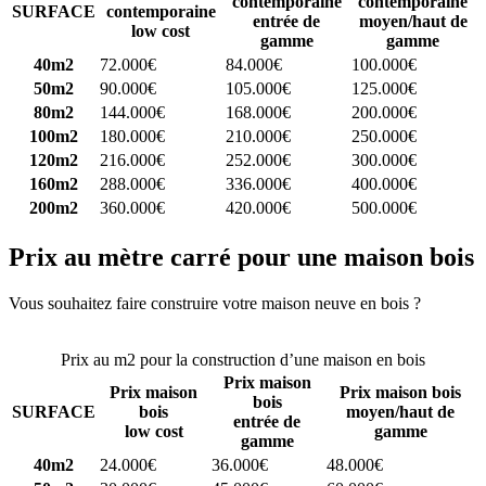
contemporaine
contemporaine
SURFACE
contemporaine
entrée de
moyen/haut de
low cost
gamme
gamme
40m2
72.000€
84.000€
100.000€
50m2
90.000€
105.000€
125.000€
80m2
144.000€
168.000€
200.000€
100m2
180.000€
210.000€
250.000€
120m2
216.000€
252.000€
300.000€
160m2
288.000€
336.000€
400.000€
200m2
360.000€
420.000€
500.000€
Prix au mètre carré pour une maison bois
Vous souhaitez faire construire votre maison neuve en bois ?
Comparez 4 constructeurs ici
Prix au m2 pour la construction d’une maison en bois
Prix maison
Prix maison
Prix maison bois
bois
SURFACE
bois
moyen/haut de
entrée de
low cost
gamme
gamme
40m2
24.000€
36.000€
48.000€