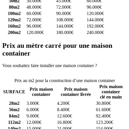
50m2
30.000€
45.000€
60.000€
80m2
48.000€
72.000€
96.000€
100m2
60.000€
90.000€
120.000€
120m2
72.000€
108.000€
144.000€
160m2
96.000€
144.000€
192.000€
200m2
120.000€
180.000€
240.000€
Prix au mètre carré pour une maison
container
Vous souhaitez faire installer une maison container ?
Comparez 4
constructeurs ici
Prix au m2 pour la construction d’une maison container
Prix maison
Prix maison
Prix maison
SURFACE
container
container
container livrée
clé en main
28m2
3.000€
4.200€
30.800€
56m2
6.000€
8.400€
61.600€
84m2
9.000€
12.600€
92.400€
112m2
12.000€
16.800€
123.200€
140m2
15.000€
21.000€
154.000€