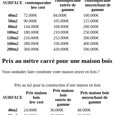
contemporaine
contemporaine
SURFACE
contemporaine
entrée de
moyen/haut de
low cost
gamme
gamme
40m2
72.000€
84.000€
100.000€
50m2
90.000€
105.000€
125.000€
80m2
144.000€
168.000€
200.000€
100m2
180.000€
210.000€
250.000€
120m2
216.000€
252.000€
300.000€
160m2
288.000€
336.000€
400.000€
200m2
360.000€
420.000€
500.000€
Prix au mètre carré pour une maison bois
Vous souhaitez faire construire votre maison neuve en bois ?
Comparez 4 constructeurs ici
Prix au m2 pour la construction d’une maison en bois
Prix maison
Prix maison
Prix maison bois
bois
SURFACE
bois
moyen/haut de
entrée de
low cost
gamme
gamme
40m2
24.000€
36.000€
48.000€