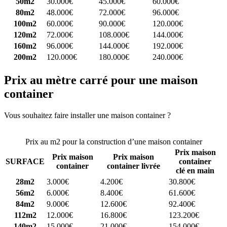
50m2
30.000€
45.000€
60.000€
80m2
48.000€
72.000€
96.000€
100m2
60.000€
90.000€
120.000€
120m2
72.000€
108.000€
144.000€
160m2
96.000€
144.000€
192.000€
200m2
120.000€
180.000€
240.000€
Prix au mètre carré pour une maison
container
Vous souhaitez faire installer une maison container ?
Comparez 4
constructeurs ici
Prix au m2 pour la construction d’une maison container
Prix maison
Prix maison
Prix maison
SURFACE
container
container
container livrée
clé en main
28m2
3.000€
4.200€
30.800€
56m2
6.000€
8.400€
61.600€
84m2
9.000€
12.600€
92.400€
112m2
12.000€
16.800€
123.200€
140m2
15.000€
21.000€
154.000€