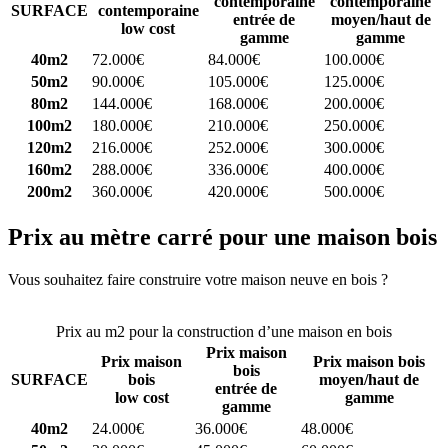
contemporaine
contemporaine
SURFACE
contemporaine
entrée de
moyen/haut de
low cost
gamme
gamme
40m2
72.000€
84.000€
100.000€
50m2
90.000€
105.000€
125.000€
80m2
144.000€
168.000€
200.000€
100m2
180.000€
210.000€
250.000€
120m2
216.000€
252.000€
300.000€
160m2
288.000€
336.000€
400.000€
200m2
360.000€
420.000€
500.000€
Prix au mètre carré pour une maison bois
Vous souhaitez faire construire votre maison neuve en bois ?
Comparez 4 constructeurs ici
Prix au m2 pour la construction d’une maison en bois
Prix maison
Prix maison
Prix maison bois
bois
SURFACE
bois
moyen/haut de
entrée de
low cost
gamme
gamme
40m2
24.000€
36.000€
48.000€