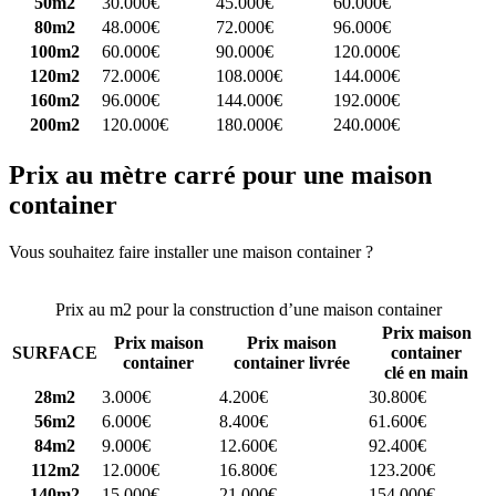
50m2
30.000€
45.000€
60.000€
80m2
48.000€
72.000€
96.000€
100m2
60.000€
90.000€
120.000€
120m2
72.000€
108.000€
144.000€
160m2
96.000€
144.000€
192.000€
200m2
120.000€
180.000€
240.000€
Prix au mètre carré pour une maison
container
Vous souhaitez faire installer une maison container ?
Comparez 4
constructeurs ici
Prix au m2 pour la construction d’une maison container
Prix maison
Prix maison
Prix maison
SURFACE
container
container
container livrée
clé en main
28m2
3.000€
4.200€
30.800€
56m2
6.000€
8.400€
61.600€
84m2
9.000€
12.600€
92.400€
112m2
12.000€
16.800€
123.200€
140m2
15.000€
21.000€
154.000€