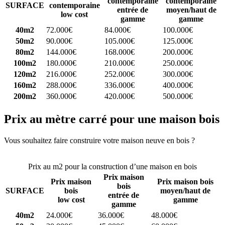
contemporaine
contemporaine
SURFACE
contemporaine
entrée de
moyen/haut de
low cost
gamme
gamme
40m2
72.000€
84.000€
100.000€
50m2
90.000€
105.000€
125.000€
80m2
144.000€
168.000€
200.000€
100m2
180.000€
210.000€
250.000€
120m2
216.000€
252.000€
300.000€
160m2
288.000€
336.000€
400.000€
200m2
360.000€
420.000€
500.000€
Prix au mètre carré pour une maison bois
Vous souhaitez faire construire votre maison neuve en bois ?
Comparez 4 constructeurs ici
Prix au m2 pour la construction d’une maison en bois
Prix maison
Prix maison
Prix maison bois
bois
SURFACE
bois
moyen/haut de
entrée de
low cost
gamme
gamme
40m2
24.000€
36.000€
48.000€