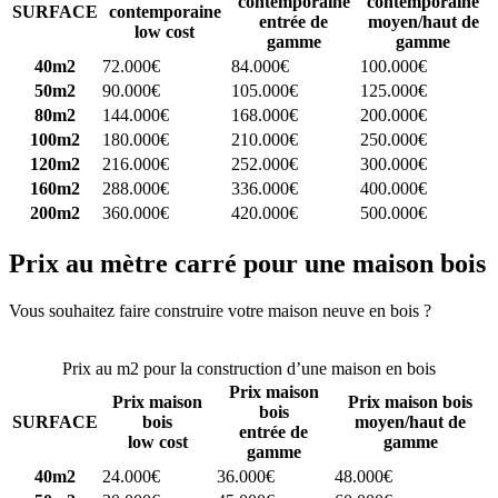
contemporaine
contemporaine
SURFACE
contemporaine
entrée de
moyen/haut de
low cost
gamme
gamme
40m2
72.000€
84.000€
100.000€
50m2
90.000€
105.000€
125.000€
80m2
144.000€
168.000€
200.000€
100m2
180.000€
210.000€
250.000€
120m2
216.000€
252.000€
300.000€
160m2
288.000€
336.000€
400.000€
200m2
360.000€
420.000€
500.000€
Prix au mètre carré pour une maison bois
Vous souhaitez faire construire votre maison neuve en bois ?
Comparez 4 constructeurs ici
Prix au m2 pour la construction d’une maison en bois
Prix maison
Prix maison
Prix maison bois
bois
SURFACE
bois
moyen/haut de
entrée de
low cost
gamme
gamme
40m2
24.000€
36.000€
48.000€