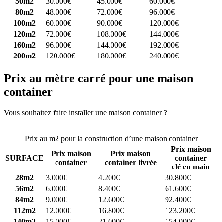
50m2
30.000€
45.000€
60.000€
80m2
48.000€
72.000€
96.000€
100m2
60.000€
90.000€
120.000€
120m2
72.000€
108.000€
144.000€
160m2
96.000€
144.000€
192.000€
200m2
120.000€
180.000€
240.000€
Prix au mètre carré pour une maison
container
Vous souhaitez faire installer une maison container ?
Comparez 4
constructeurs ici
Prix au m2 pour la construction d’une maison container
Prix maison
Prix maison
Prix maison
SURFACE
container
container
container livrée
clé en main
28m2
3.000€
4.200€
30.800€
56m2
6.000€
8.400€
61.600€
84m2
9.000€
12.600€
92.400€
112m2
12.000€
16.800€
123.200€
140m2
15.000€
21.000€
154.000€