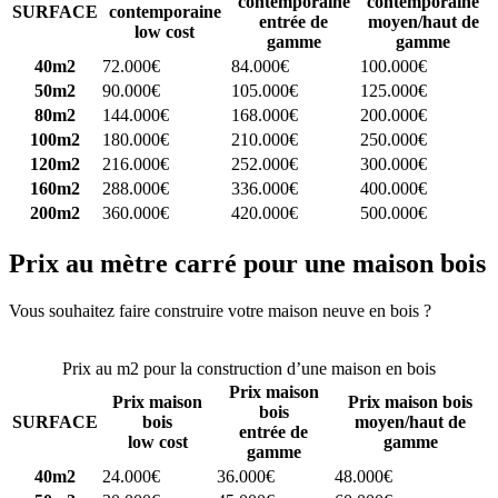
contemporaine
contemporaine
SURFACE
contemporaine
entrée de
moyen/haut de
low cost
gamme
gamme
40m2
72.000€
84.000€
100.000€
50m2
90.000€
105.000€
125.000€
80m2
144.000€
168.000€
200.000€
100m2
180.000€
210.000€
250.000€
120m2
216.000€
252.000€
300.000€
160m2
288.000€
336.000€
400.000€
200m2
360.000€
420.000€
500.000€
Prix au mètre carré pour une maison bois
Vous souhaitez faire construire votre maison neuve en bois ?
Comparez 4 constructeurs ici
Prix au m2 pour la construction d’une maison en bois
Prix maison
Prix maison
Prix maison bois
bois
SURFACE
bois
moyen/haut de
entrée de
low cost
gamme
gamme
40m2
24.000€
36.000€
48.000€