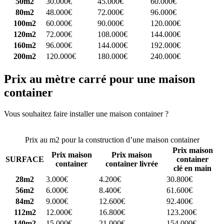
50m2
30.000€
45.000€
60.000€
80m2
48.000€
72.000€
96.000€
100m2
60.000€
90.000€
120.000€
120m2
72.000€
108.000€
144.000€
160m2
96.000€
144.000€
192.000€
200m2
120.000€
180.000€
240.000€
Prix au mètre carré pour une maison
container
Vous souhaitez faire installer une maison container ?
Comparez 4
constructeurs ici
Prix au m2 pour la construction d’une maison container
Prix maison
Prix maison
Prix maison
SURFACE
container
container
container livrée
clé en main
28m2
3.000€
4.200€
30.800€
56m2
6.000€
8.400€
61.600€
84m2
9.000€
12.600€
92.400€
112m2
12.000€
16.800€
123.200€
140m2
15.000€
21.000€
154.000€