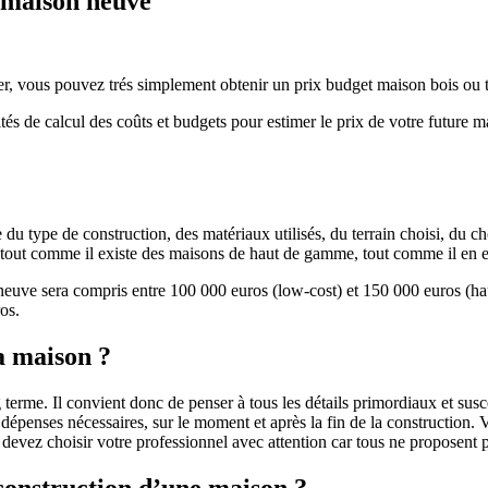
e maison neuve
r, vous pouvez trés simplement obtenir un prix budget maison bois ou tra
ités de calcul des coûts et budgets pour estimer le prix de votre future 
u type de construction, des matériaux utilisés, du terrain choisi, du c
 » tout comme il existe des maisons de haut de gamme, tout comme il en 
 neuve sera compris entre 100 000 euros (low-cost) et 150 000 euros (
os.
a maison ?
 terme. Il convient donc de penser à tous les détails primordiaux et susc
penses nécessaires, sur le moment et après la fin de la construction. Vo
s devez choisir votre professionnel avec attention car tous ne proposen
 construction d’une maison ?