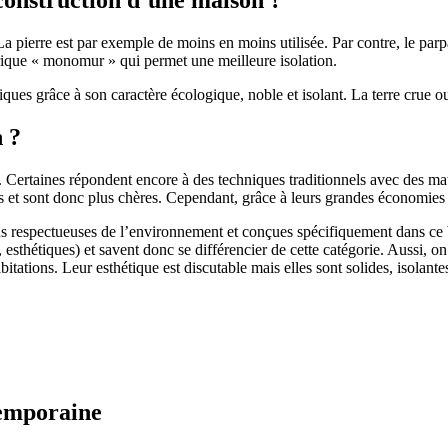
 pierre est par exemple de moins en moins utilisée. Par contre, le parpaing
brique « monomur » qui permet une meilleure isolation.
ues grâce à son caractère écologique, noble et isolant. La terre crue ou
n ?
. Certaines répondent encore à des techniques traditionnels avec des m
et sont donc plus chères. Cependant, grâce à leurs grandes économies d’
us respectueuses de l’environnement et conçues spécifiquement dans ce b
, esthétiques) et savent donc se différencier de cette catégorie. Aussi, 
itations. Leur esthétique est discutable mais elles sont solides, isolantes
temporaine