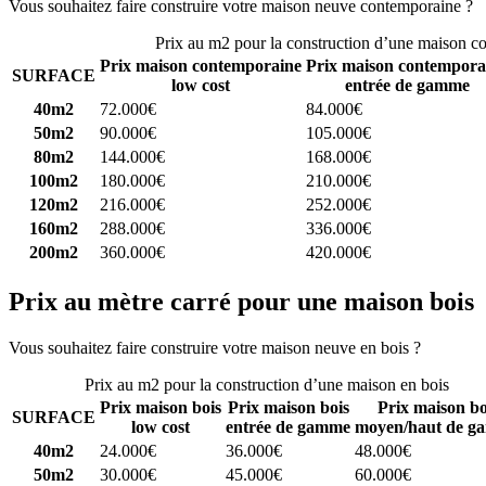
Vous souhaitez faire construire votre maison neuve contemporaine ?
C
Prix au m2 pour la construction d’une maison c
Prix maison contemporaine
Prix maison contempora
SURFACE
low cost
entrée de gamme
40m2
72.000€
84.000€
50m2
90.000€
105.000€
80m2
144.000€
168.000€
100m2
180.000€
210.000€
120m2
216.000€
252.000€
160m2
288.000€
336.000€
200m2
360.000€
420.000€
Prix au mètre carré pour une maison bois
Vous souhaitez faire construire votre maison neuve en bois ?
Comparez
Prix au m2 pour la construction d’une maison en bois
Prix maison bois
Prix maison bois
Prix maison bo
SURFACE
low cost
entrée de gamme
moyen/haut de g
40m2
24.000€
36.000€
48.000€
50m2
30.000€
45.000€
60.000€