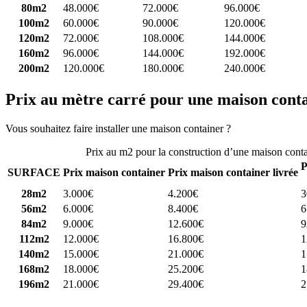
80m2
48.000€
72.000€
96.000€
100m2
60.000€
90.000€
120.000€
120m2
72.000€
108.000€
144.000€
160m2
96.000€
144.000€
192.000€
200m2
120.000€
180.000€
240.000€
Prix au mètre carré pour une maison cont
Vous souhaitez faire installer une maison container ?
Comparez 4 const
Prix au m2 pour la construction d’une maison cont
P
SURFACE
Prix maison container
Prix maison container livrée
28m2
3.000€
4.200€
3
56m2
6.000€
8.400€
6
84m2
9.000€
12.600€
9
112m2
12.000€
16.800€
1
140m2
15.000€
21.000€
1
168m2
18.000€
25.200€
1
196m2
21.000€
29.400€
2