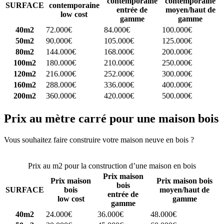
contemporaine
contemporaine
SURFACE
contemporaine
entrée de
moyen/haut de
low cost
gamme
gamme
40m2
72.000€
84.000€
100.000€
50m2
90.000€
105.000€
125.000€
80m2
144.000€
168.000€
200.000€
100m2
180.000€
210.000€
250.000€
120m2
216.000€
252.000€
300.000€
160m2
288.000€
336.000€
400.000€
200m2
360.000€
420.000€
500.000€
Prix au mètre carré pour une maison bois
Vous souhaitez faire construire votre maison neuve en bois ?
Comparez 4 constructeurs ici
Prix au m2 pour la construction d’une maison en bois
Prix maison
Prix maison
Prix maison bois
bois
SURFACE
bois
moyen/haut de
entrée de
low cost
gamme
gamme
40m2
24.000€
36.000€
48.000€