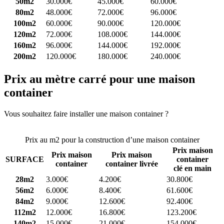
50m2
30.000€
45.000€
60.000€
80m2
48.000€
72.000€
96.000€
100m2
60.000€
90.000€
120.000€
120m2
72.000€
108.000€
144.000€
160m2
96.000€
144.000€
192.000€
200m2
120.000€
180.000€
240.000€
Prix au mètre carré pour une maison
container
Vous souhaitez faire installer une maison container ?
Comparez 4
constructeurs ici
Prix au m2 pour la construction d’une maison container
Prix maison
Prix maison
Prix maison
SURFACE
container
container
container livrée
clé en main
28m2
3.000€
4.200€
30.800€
56m2
6.000€
8.400€
61.600€
84m2
9.000€
12.600€
92.400€
112m2
12.000€
16.800€
123.200€
140m2
15.000€
21.000€
154.000€