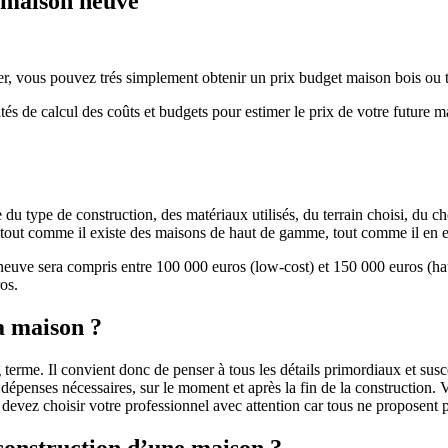
e maison neuve
r, vous pouvez trés simplement obtenir un prix budget maison bois ou tra
ités de calcul des coûts et budgets pour estimer le prix de votre future 
u type de construction, des matériaux utilisés, du terrain choisi, du c
 » tout comme il existe des maisons de haut de gamme, tout comme il en 
 neuve sera compris entre 100 000 euros (low-cost) et 150 000 euros (
os.
a maison ?
 terme. Il convient donc de penser à tous les détails primordiaux et susc
penses nécessaires, sur le moment et après la fin de la construction. Vo
s devez choisir votre professionnel avec attention car tous ne proposen
 construction d’une maison ?