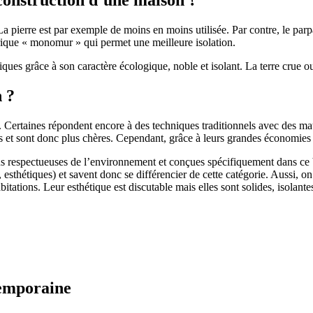
 pierre est par exemple de moins en moins utilisée. Par contre, le parpaing
brique « monomur » qui permet une meilleure isolation.
ues grâce à son caractère écologique, noble et isolant. La terre crue ou
n ?
. Certaines répondent encore à des techniques traditionnels avec des m
et sont donc plus chères. Cependant, grâce à leurs grandes économies d’
us respectueuses de l’environnement et conçues spécifiquement dans ce b
, esthétiques) et savent donc se différencier de cette catégorie. Aussi, 
itations. Leur esthétique est discutable mais elles sont solides, isolantes
temporaine