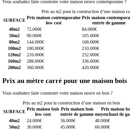
Vous souhaitez faire construire votre maison neuve contemporaine ?
C
Prix au m2 pour la construction d’une maison c
Prix maison contemporaine
Prix maison contempora
SURFACE
low cost
entrée de gamme
40m2
72.000€
84.000€
50m2
90.000€
105.000€
80m2
144.000€
168.000€
100m2
180.000€
210.000€
120m2
216.000€
252.000€
160m2
288.000€
336.000€
200m2
360.000€
420.000€
Prix au mètre carré pour une maison bois
Vous souhaitez faire construire votre maison neuve en bois ?
Comparez
Prix au m2 pour la construction d’une maison en bois
Prix maison bois
Prix maison bois
Prix maison bo
SURFACE
low cost
entrée de gamme
moyen/haut de g
40m2
24.000€
36.000€
48.000€
50m2
30.000€
45.000€
60.000€