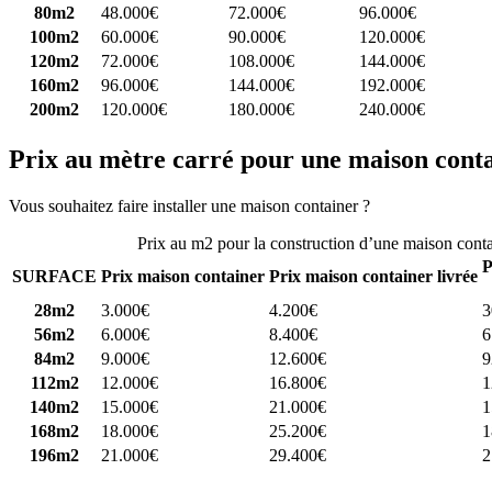
80m2
48.000€
72.000€
96.000€
100m2
60.000€
90.000€
120.000€
120m2
72.000€
108.000€
144.000€
160m2
96.000€
144.000€
192.000€
200m2
120.000€
180.000€
240.000€
Prix au mètre carré pour une maison cont
Vous souhaitez faire installer une maison container ?
Comparez 4 const
Prix au m2 pour la construction d’une maison cont
P
SURFACE
Prix maison container
Prix maison container livrée
28m2
3.000€
4.200€
3
56m2
6.000€
8.400€
6
84m2
9.000€
12.600€
9
112m2
12.000€
16.800€
1
140m2
15.000€
21.000€
1
168m2
18.000€
25.200€
1
196m2
21.000€
29.400€
2