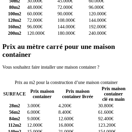
50m2
30.000€
45.000€
60.000€
80m2
48.000€
72.000€
96.000€
100m2
60.000€
90.000€
120.000€
120m2
72.000€
108.000€
144.000€
160m2
96.000€
144.000€
192.000€
200m2
120.000€
180.000€
240.000€
Prix au mètre carré pour une maison
container
Vous souhaitez faire installer une maison container ?
Comparez 4
constructeurs ici
Prix au m2 pour la construction d’une maison container
Prix maison
Prix maison
Prix maison
SURFACE
container
container
container livrée
clé en main
28m2
3.000€
4.200€
30.800€
56m2
6.000€
8.400€
61.600€
84m2
9.000€
12.600€
92.400€
112m2
12.000€
16.800€
123.200€
140m2
15.000€
21.000€
154.000€