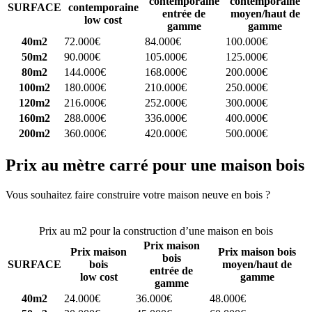
contemporaine
contemporaine
SURFACE
contemporaine
entrée de
moyen/haut de
low cost
gamme
gamme
40m2
72.000€
84.000€
100.000€
50m2
90.000€
105.000€
125.000€
80m2
144.000€
168.000€
200.000€
100m2
180.000€
210.000€
250.000€
120m2
216.000€
252.000€
300.000€
160m2
288.000€
336.000€
400.000€
200m2
360.000€
420.000€
500.000€
Prix au mètre carré pour une maison bois
Vous souhaitez faire construire votre maison neuve en bois ?
Comparez 4 constructeurs ici
Prix au m2 pour la construction d’une maison en bois
Prix maison
Prix maison
Prix maison bois
bois
SURFACE
bois
moyen/haut de
entrée de
low cost
gamme
gamme
40m2
24.000€
36.000€
48.000€