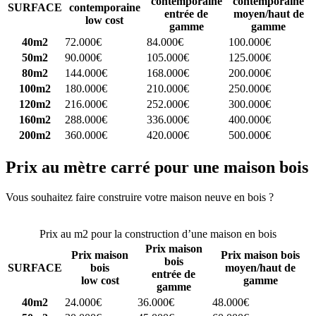
contemporaine
contemporaine
SURFACE
contemporaine
entrée de
moyen/haut de
low cost
gamme
gamme
40m2
72.000€
84.000€
100.000€
50m2
90.000€
105.000€
125.000€
80m2
144.000€
168.000€
200.000€
100m2
180.000€
210.000€
250.000€
120m2
216.000€
252.000€
300.000€
160m2
288.000€
336.000€
400.000€
200m2
360.000€
420.000€
500.000€
Prix au mètre carré pour une maison bois
Vous souhaitez faire construire votre maison neuve en bois ?
Comparez 4 constructeurs ici
Prix au m2 pour la construction d’une maison en bois
Prix maison
Prix maison
Prix maison bois
bois
SURFACE
bois
moyen/haut de
entrée de
low cost
gamme
gamme
40m2
24.000€
36.000€
48.000€