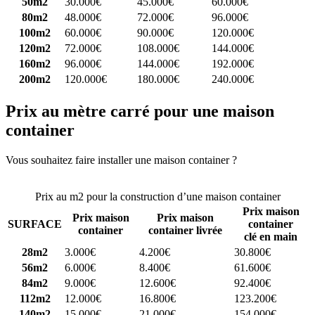
50m2
30.000€
45.000€
60.000€
80m2
48.000€
72.000€
96.000€
100m2
60.000€
90.000€
120.000€
120m2
72.000€
108.000€
144.000€
160m2
96.000€
144.000€
192.000€
200m2
120.000€
180.000€
240.000€
Prix au mètre carré pour une maison
container
Vous souhaitez faire installer une maison container ?
Comparez 4
constructeurs ici
Prix au m2 pour la construction d’une maison container
Prix maison
Prix maison
Prix maison
SURFACE
container
container
container livrée
clé en main
28m2
3.000€
4.200€
30.800€
56m2
6.000€
8.400€
61.600€
84m2
9.000€
12.600€
92.400€
112m2
12.000€
16.800€
123.200€
140m2
15.000€
21.000€
154.000€