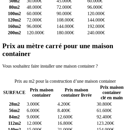
50m2
30.000€
45.000€
60.000€
80m2
48.000€
72.000€
96.000€
100m2
60.000€
90.000€
120.000€
120m2
72.000€
108.000€
144.000€
160m2
96.000€
144.000€
192.000€
200m2
120.000€
180.000€
240.000€
Prix au mètre carré pour une maison
container
Vous souhaitez faire installer une maison container ?
Comparez 4
constructeurs ici
Prix au m2 pour la construction d’une maison container
Prix maison
Prix maison
Prix maison
SURFACE
container
container
container livrée
clé en main
28m2
3.000€
4.200€
30.800€
56m2
6.000€
8.400€
61.600€
84m2
9.000€
12.600€
92.400€
112m2
12.000€
16.800€
123.200€
140m2
15.000€
21.000€
154.000€