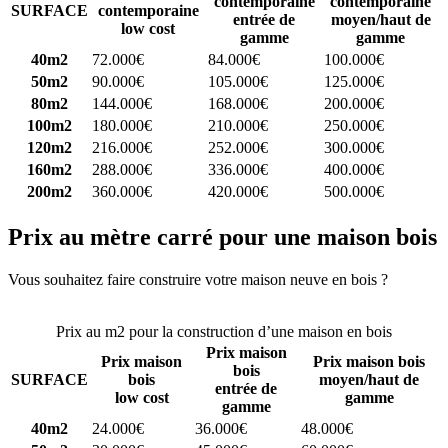
contemporaine
contemporaine
SURFACE
contemporaine
entrée de
moyen/haut de
low cost
gamme
gamme
40m2
72.000€
84.000€
100.000€
50m2
90.000€
105.000€
125.000€
80m2
144.000€
168.000€
200.000€
100m2
180.000€
210.000€
250.000€
120m2
216.000€
252.000€
300.000€
160m2
288.000€
336.000€
400.000€
200m2
360.000€
420.000€
500.000€
Prix au mètre carré pour une maison bois
Vous souhaitez faire construire votre maison neuve en bois ?
Comparez 4 constructeurs ici
Prix au m2 pour la construction d’une maison en bois
Prix maison
Prix maison
Prix maison bois
bois
SURFACE
bois
moyen/haut de
entrée de
low cost
gamme
gamme
40m2
24.000€
36.000€
48.000€