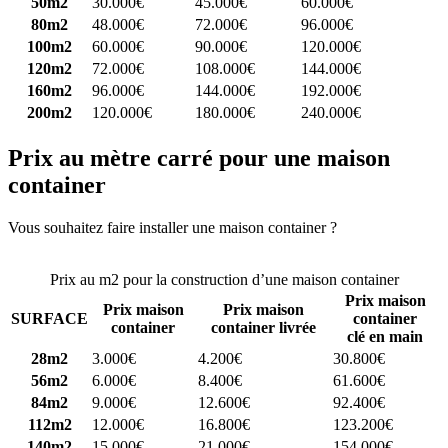
50m2
30.000€
45.000€
60.000€
80m2
48.000€
72.000€
96.000€
100m2
60.000€
90.000€
120.000€
120m2
72.000€
108.000€
144.000€
160m2
96.000€
144.000€
192.000€
200m2
120.000€
180.000€
240.000€
Prix au mètre carré pour une maison
container
Vous souhaitez faire installer une maison container ?
Comparez 4
constructeurs ici
Prix au m2 pour la construction d’une maison container
Prix maison
Prix maison
Prix maison
SURFACE
container
container
container livrée
clé en main
28m2
3.000€
4.200€
30.800€
56m2
6.000€
8.400€
61.600€
84m2
9.000€
12.600€
92.400€
112m2
12.000€
16.800€
123.200€
140m2
15.000€
21.000€
154.000€