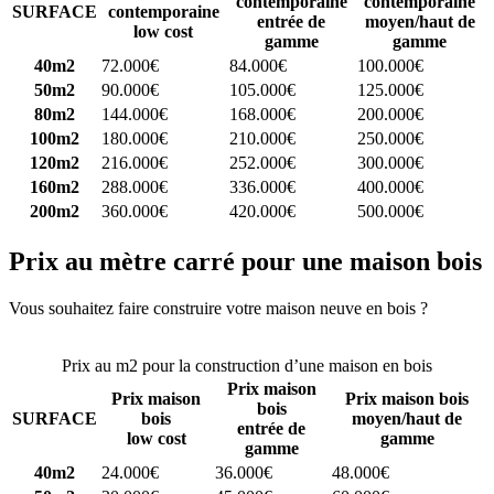
contemporaine
contemporaine
SURFACE
contemporaine
entrée de
moyen/haut de
low cost
gamme
gamme
40m2
72.000€
84.000€
100.000€
50m2
90.000€
105.000€
125.000€
80m2
144.000€
168.000€
200.000€
100m2
180.000€
210.000€
250.000€
120m2
216.000€
252.000€
300.000€
160m2
288.000€
336.000€
400.000€
200m2
360.000€
420.000€
500.000€
Prix au mètre carré pour une maison bois
Vous souhaitez faire construire votre maison neuve en bois ?
Comparez 4 constructeurs ici
Prix au m2 pour la construction d’une maison en bois
Prix maison
Prix maison
Prix maison bois
bois
SURFACE
bois
moyen/haut de
entrée de
low cost
gamme
gamme
40m2
24.000€
36.000€
48.000€