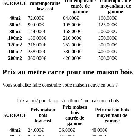
contemporaine
contemporaine
SURFACE
contemporaine
entrée de
moyen/haut de
low cost
gamme
gamme
40m2
72.000€
84.000€
100.000€
50m2
90.000€
105.000€
125.000€
80m2
144.000€
168.000€
200.000€
100m2
180.000€
210.000€
250.000€
120m2
216.000€
252.000€
300.000€
160m2
288.000€
336.000€
400.000€
200m2
360.000€
420.000€
500.000€
Prix au mètre carré pour une maison bois
Vous souhaitez faire construire votre maison neuve en bois ?
Comparez 4 constructeurs ici
Prix au m2 pour la construction d’une maison en bois
Prix maison
Prix maison
Prix maison bois
bois
SURFACE
bois
moyen/haut de
entrée de
low cost
gamme
gamme
40m2
24.000€
36.000€
48.000€