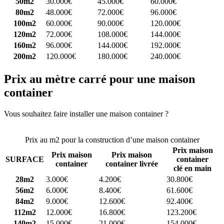
50m2
30.000€
45.000€
60.000€
80m2
48.000€
72.000€
96.000€
100m2
60.000€
90.000€
120.000€
120m2
72.000€
108.000€
144.000€
160m2
96.000€
144.000€
192.000€
200m2
120.000€
180.000€
240.000€
Prix au mètre carré pour une maison
container
Vous souhaitez faire installer une maison container ?
Comparez 4
constructeurs ici
Prix au m2 pour la construction d’une maison container
Prix maison
Prix maison
Prix maison
SURFACE
container
container
container livrée
clé en main
28m2
3.000€
4.200€
30.800€
56m2
6.000€
8.400€
61.600€
84m2
9.000€
12.600€
92.400€
112m2
12.000€
16.800€
123.200€
140m2
15.000€
21.000€
154.000€