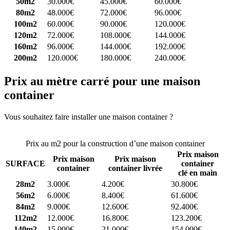
50m2
30.000€
45.000€
60.000€
80m2
48.000€
72.000€
96.000€
100m2
60.000€
90.000€
120.000€
120m2
72.000€
108.000€
144.000€
160m2
96.000€
144.000€
192.000€
200m2
120.000€
180.000€
240.000€
Prix au mètre carré pour une maison
container
Vous souhaitez faire installer une maison container ?
Comparez 4
constructeurs ici
Prix au m2 pour la construction d’une maison container
Prix maison
Prix maison
Prix maison
SURFACE
container
container
container livrée
clé en main
28m2
3.000€
4.200€
30.800€
56m2
6.000€
8.400€
61.600€
84m2
9.000€
12.600€
92.400€
112m2
12.000€
16.800€
123.200€
140m2
15.000€
21.000€
154.000€