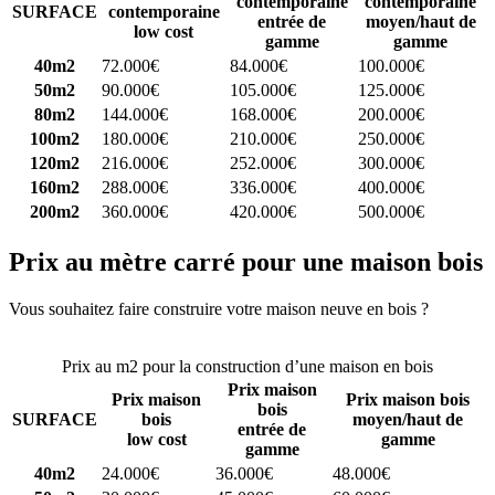
contemporaine
contemporaine
SURFACE
contemporaine
entrée de
moyen/haut de
low cost
gamme
gamme
40m2
72.000€
84.000€
100.000€
50m2
90.000€
105.000€
125.000€
80m2
144.000€
168.000€
200.000€
100m2
180.000€
210.000€
250.000€
120m2
216.000€
252.000€
300.000€
160m2
288.000€
336.000€
400.000€
200m2
360.000€
420.000€
500.000€
Prix au mètre carré pour une maison bois
Vous souhaitez faire construire votre maison neuve en bois ?
Comparez 4 constructeurs ici
Prix au m2 pour la construction d’une maison en bois
Prix maison
Prix maison
Prix maison bois
bois
SURFACE
bois
moyen/haut de
entrée de
low cost
gamme
gamme
40m2
24.000€
36.000€
48.000€