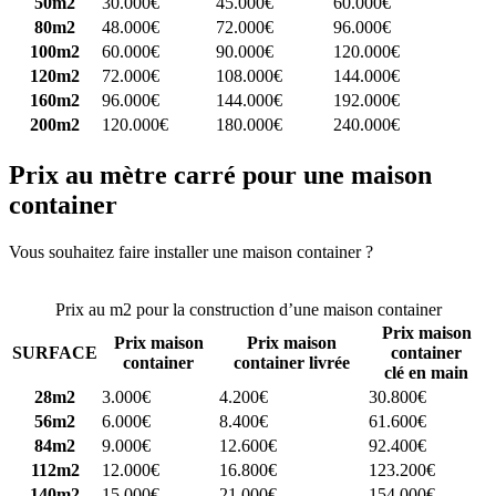
50m2
30.000€
45.000€
60.000€
80m2
48.000€
72.000€
96.000€
100m2
60.000€
90.000€
120.000€
120m2
72.000€
108.000€
144.000€
160m2
96.000€
144.000€
192.000€
200m2
120.000€
180.000€
240.000€
Prix au mètre carré pour une maison
container
Vous souhaitez faire installer une maison container ?
Comparez 4
constructeurs ici
Prix au m2 pour la construction d’une maison container
Prix maison
Prix maison
Prix maison
SURFACE
container
container
container livrée
clé en main
28m2
3.000€
4.200€
30.800€
56m2
6.000€
8.400€
61.600€
84m2
9.000€
12.600€
92.400€
112m2
12.000€
16.800€
123.200€
140m2
15.000€
21.000€
154.000€