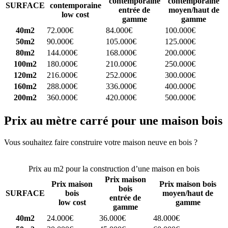
contemporaine
contemporaine
SURFACE
contemporaine
entrée de
moyen/haut de
low cost
gamme
gamme
40m2
72.000€
84.000€
100.000€
50m2
90.000€
105.000€
125.000€
80m2
144.000€
168.000€
200.000€
100m2
180.000€
210.000€
250.000€
120m2
216.000€
252.000€
300.000€
160m2
288.000€
336.000€
400.000€
200m2
360.000€
420.000€
500.000€
Prix au mètre carré pour une maison bois
Vous souhaitez faire construire votre maison neuve en bois ?
Comparez 4 constructeurs ici
Prix au m2 pour la construction d’une maison en bois
Prix maison
Prix maison
Prix maison bois
bois
SURFACE
bois
moyen/haut de
entrée de
low cost
gamme
gamme
40m2
24.000€
36.000€
48.000€