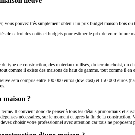
e maison neuve
r, vous pouvez trés simplement obtenir un prix budget maison bois ou tra
ités de calcul des coûts et budgets pour estimer le prix de votre future 
u type de construction, des matériaux utilisés, du terrain choisi, du c
 » tout comme il existe des maisons de haut de gamme, tout comme il en 
 neuve sera compris entre 100 000 euros (low-cost) et 150 000 euros (
os.
a maison ?
 terme. Il convient donc de penser à tous les détails primordiaux et susc
penses nécessaires, sur le moment et après la fin de la construction. Vo
s devez choisir votre professionnel avec attention car tous ne proposen
 construction d’une maison ?