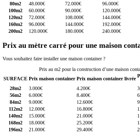
80m2
48.000€
72.000€
96.000€
100m2
60.000€
90.000€
120.000€
120m2
72.000€
108.000€
144.000€
160m2
96.000€
144.000€
192.000€
200m2
120.000€
180.000€
240.000€
Prix au mètre carré pour une maison cont
Vous souhaitez faire installer une maison container ?
Comparez 4 const
Prix au m2 pour la construction d’une maison cont
P
SURFACE
Prix maison container
Prix maison container livrée
28m2
3.000€
4.200€
3
56m2
6.000€
8.400€
6
84m2
9.000€
12.600€
9
112m2
12.000€
16.800€
1
140m2
15.000€
21.000€
1
168m2
18.000€
25.200€
1
196m2
21.000€
29.400€
2