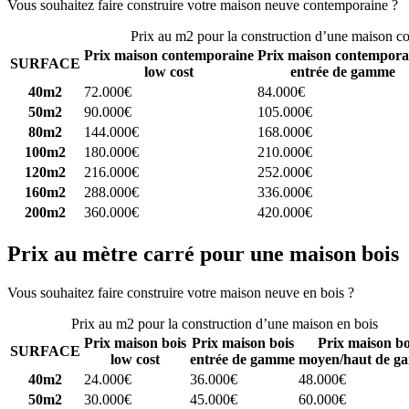
Vous souhaitez faire construire votre maison neuve contemporaine ?
C
Prix au m2 pour la construction d’une maison c
Prix maison contemporaine
Prix maison contempora
SURFACE
low cost
entrée de gamme
40m2
72.000€
84.000€
50m2
90.000€
105.000€
80m2
144.000€
168.000€
100m2
180.000€
210.000€
120m2
216.000€
252.000€
160m2
288.000€
336.000€
200m2
360.000€
420.000€
Prix au mètre carré pour une maison bois
Vous souhaitez faire construire votre maison neuve en bois ?
Comparez
Prix au m2 pour la construction d’une maison en bois
Prix maison bois
Prix maison bois
Prix maison bo
SURFACE
low cost
entrée de gamme
moyen/haut de g
40m2
24.000€
36.000€
48.000€
50m2
30.000€
45.000€
60.000€