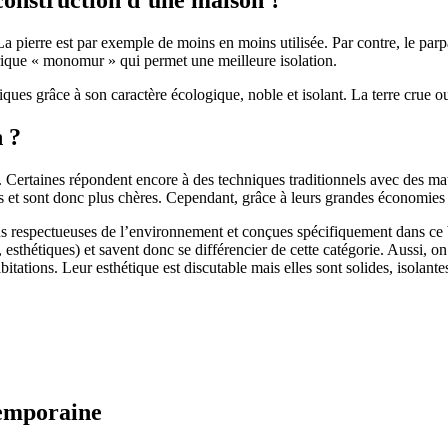
 pierre est par exemple de moins en moins utilisée. Par contre, le parpaing
brique « monomur » qui permet une meilleure isolation.
ues grâce à son caractère écologique, noble et isolant. La terre crue ou
n ?
. Certaines répondent encore à des techniques traditionnels avec des m
et sont donc plus chères. Cependant, grâce à leurs grandes économies d’
us respectueuses de l’environnement et conçues spécifiquement dans ce b
, esthétiques) et savent donc se différencier de cette catégorie. Aussi, 
itations. Leur esthétique est discutable mais elles sont solides, isolantes
temporaine