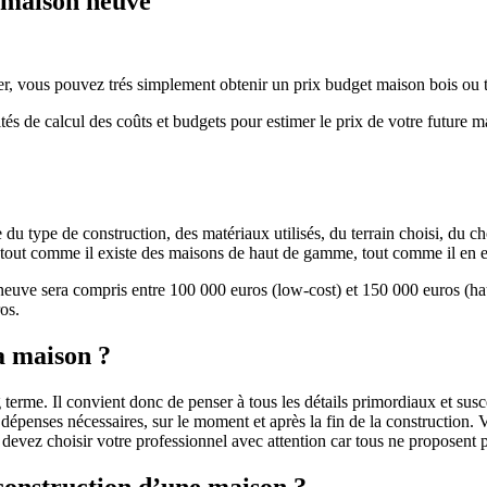
e maison neuve
r, vous pouvez trés simplement obtenir un prix budget maison bois ou tra
ités de calcul des coûts et budgets pour estimer le prix de votre future 
u type de construction, des matériaux utilisés, du terrain choisi, du c
 » tout comme il existe des maisons de haut de gamme, tout comme il en 
 neuve sera compris entre 100 000 euros (low-cost) et 150 000 euros (
os.
a maison ?
 terme. Il convient donc de penser à tous les détails primordiaux et susc
penses nécessaires, sur le moment et après la fin de la construction. Vo
s devez choisir votre professionnel avec attention car tous ne proposen
 construction d’une maison ?