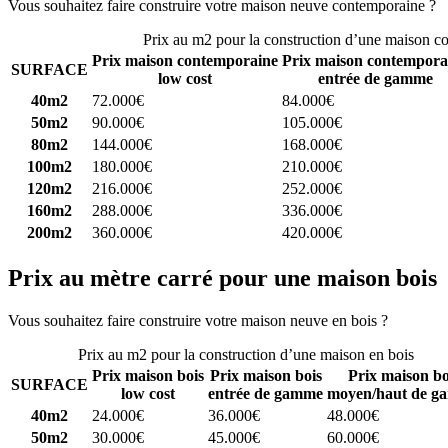
Vous souhaitez faire construire votre maison neuve contemporaine ?
C
Prix au m2 pour la construction d’une maison c
Prix maison contemporaine
Prix maison contempora
SURFACE
low cost
entrée de gamme
40m2
72.000€
84.000€
50m2
90.000€
105.000€
80m2
144.000€
168.000€
100m2
180.000€
210.000€
120m2
216.000€
252.000€
160m2
288.000€
336.000€
200m2
360.000€
420.000€
Prix au mètre carré pour une maison bois
Vous souhaitez faire construire votre maison neuve en bois ?
Comparez
Prix au m2 pour la construction d’une maison en bois
Prix maison bois
Prix maison bois
Prix maison bo
SURFACE
low cost
entrée de gamme
moyen/haut de g
40m2
24.000€
36.000€
48.000€
50m2
30.000€
45.000€
60.000€