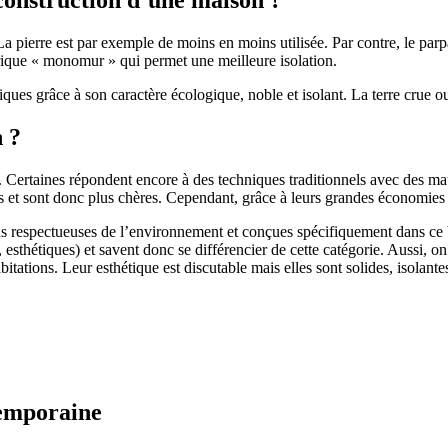
 pierre est par exemple de moins en moins utilisée. Par contre, le parpaing
brique « monomur » qui permet une meilleure isolation.
ues grâce à son caractère écologique, noble et isolant. La terre crue ou
n ?
. Certaines répondent encore à des techniques traditionnels avec des m
et sont donc plus chères. Cependant, grâce à leurs grandes économies d’
us respectueuses de l’environnement et conçues spécifiquement dans ce b
, esthétiques) et savent donc se différencier de cette catégorie. Aussi, 
itations. Leur esthétique est discutable mais elles sont solides, isolantes
temporaine