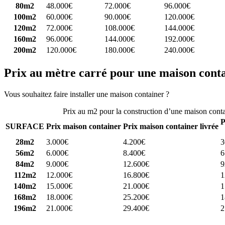
80m2
48.000€
72.000€
96.000€
100m2
60.000€
90.000€
120.000€
120m2
72.000€
108.000€
144.000€
160m2
96.000€
144.000€
192.000€
200m2
120.000€
180.000€
240.000€
Prix au mètre carré pour une maison cont
Vous souhaitez faire installer une maison container ?
Comparez 4 const
Prix au m2 pour la construction d’une maison cont
P
SURFACE
Prix maison container
Prix maison container livrée
28m2
3.000€
4.200€
3
56m2
6.000€
8.400€
6
84m2
9.000€
12.600€
9
112m2
12.000€
16.800€
1
140m2
15.000€
21.000€
1
168m2
18.000€
25.200€
1
196m2
21.000€
29.400€
2