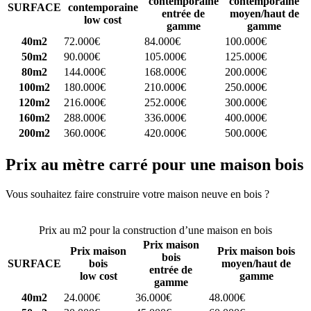
contemporaine
contemporaine
SURFACE
contemporaine
entrée de
moyen/haut de
low cost
gamme
gamme
40m2
72.000€
84.000€
100.000€
50m2
90.000€
105.000€
125.000€
80m2
144.000€
168.000€
200.000€
100m2
180.000€
210.000€
250.000€
120m2
216.000€
252.000€
300.000€
160m2
288.000€
336.000€
400.000€
200m2
360.000€
420.000€
500.000€
Prix au mètre carré pour une maison bois
Vous souhaitez faire construire votre maison neuve en bois ?
Comparez 4 constructeurs ici
Prix au m2 pour la construction d’une maison en bois
Prix maison
Prix maison
Prix maison bois
bois
SURFACE
bois
moyen/haut de
entrée de
low cost
gamme
gamme
40m2
24.000€
36.000€
48.000€