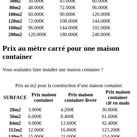
50m2
30.000€
45.000€
60.000€
80m2
48.000€
72.000€
96.000€
100m2
60.000€
90.000€
120.000€
120m2
72.000€
108.000€
144.000€
160m2
96.000€
144.000€
192.000€
200m2
120.000€
180.000€
240.000€
Prix au mètre carré pour une maison
container
Vous souhaitez faire installer une maison container ?
Comparez 4
constructeurs ici
Prix au m2 pour la construction d’une maison container
Prix maison
Prix maison
Prix maison
SURFACE
container
container
container livrée
clé en main
28m2
3.000€
4.200€
30.800€
56m2
6.000€
8.400€
61.600€
84m2
9.000€
12.600€
92.400€
112m2
12.000€
16.800€
123.200€
140m2
15.000€
21.000€
154.000€