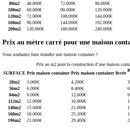
80m2
48.000€
72.000€
96.000€
100m2
60.000€
90.000€
120.000€
120m2
72.000€
108.000€
144.000€
160m2
96.000€
144.000€
192.000€
200m2
120.000€
180.000€
240.000€
Prix au mètre carré pour une maison cont
Vous souhaitez faire installer une maison container ?
Comparez 4 const
Prix au m2 pour la construction d’une maison cont
P
SURFACE
Prix maison container
Prix maison container livrée
28m2
3.000€
4.200€
3
56m2
6.000€
8.400€
6
84m2
9.000€
12.600€
9
112m2
12.000€
16.800€
1
140m2
15.000€
21.000€
1
168m2
18.000€
25.200€
1
196m2
21.000€
29.400€
2