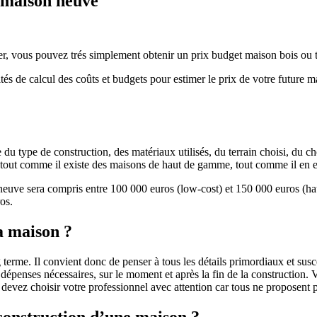
e maison neuve
r, vous pouvez trés simplement obtenir un prix budget maison bois ou tra
ités de calcul des coûts et budgets pour estimer le prix de votre future 
u type de construction, des matériaux utilisés, du terrain choisi, du c
 » tout comme il existe des maisons de haut de gamme, tout comme il en 
 neuve sera compris entre 100 000 euros (low-cost) et 150 000 euros (
os.
a maison ?
 terme. Il convient donc de penser à tous les détails primordiaux et susc
penses nécessaires, sur le moment et après la fin de la construction. Vo
s devez choisir votre professionnel avec attention car tous ne proposen
 construction d’une maison ?