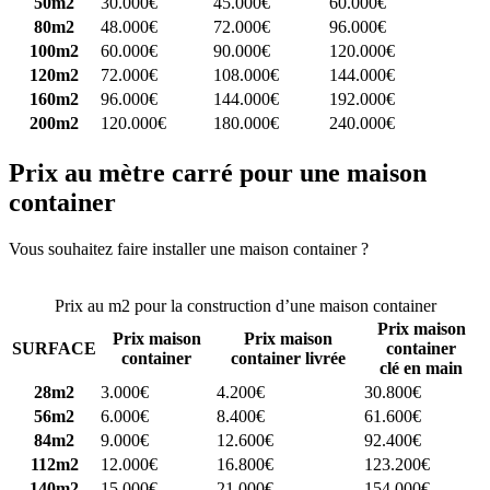
50m2
30.000€
45.000€
60.000€
80m2
48.000€
72.000€
96.000€
100m2
60.000€
90.000€
120.000€
120m2
72.000€
108.000€
144.000€
160m2
96.000€
144.000€
192.000€
200m2
120.000€
180.000€
240.000€
Prix au mètre carré pour une maison
container
Vous souhaitez faire installer une maison container ?
Comparez 4
constructeurs ici
Prix au m2 pour la construction d’une maison container
Prix maison
Prix maison
Prix maison
SURFACE
container
container
container livrée
clé en main
28m2
3.000€
4.200€
30.800€
56m2
6.000€
8.400€
61.600€
84m2
9.000€
12.600€
92.400€
112m2
12.000€
16.800€
123.200€
140m2
15.000€
21.000€
154.000€