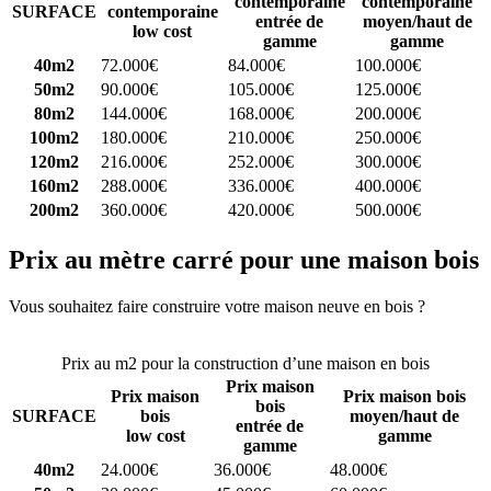
contemporaine
contemporaine
SURFACE
contemporaine
entrée de
moyen/haut de
low cost
gamme
gamme
40m2
72.000€
84.000€
100.000€
50m2
90.000€
105.000€
125.000€
80m2
144.000€
168.000€
200.000€
100m2
180.000€
210.000€
250.000€
120m2
216.000€
252.000€
300.000€
160m2
288.000€
336.000€
400.000€
200m2
360.000€
420.000€
500.000€
Prix au mètre carré pour une maison bois
Vous souhaitez faire construire votre maison neuve en bois ?
Comparez 4 constructeurs ici
Prix au m2 pour la construction d’une maison en bois
Prix maison
Prix maison
Prix maison bois
bois
SURFACE
bois
moyen/haut de
entrée de
low cost
gamme
gamme
40m2
24.000€
36.000€
48.000€