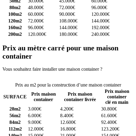
50m2
30.000€
45.000€
60.000€
80m2
48.000€
72.000€
96.000€
100m2
60.000€
90.000€
120.000€
120m2
72.000€
108.000€
144.000€
160m2
96.000€
144.000€
192.000€
200m2
120.000€
180.000€
240.000€
Prix au mètre carré pour une maison
container
Vous souhaitez faire installer une maison container ?
Comparez 4
constructeurs ici
Prix au m2 pour la construction d’une maison container
Prix maison
Prix maison
Prix maison
SURFACE
container
container
container livrée
clé en main
28m2
3.000€
4.200€
30.800€
56m2
6.000€
8.400€
61.600€
84m2
9.000€
12.600€
92.400€
112m2
12.000€
16.800€
123.200€
140m2
15.000€
21.000€
154.000€