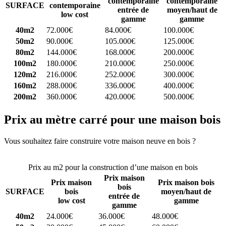
contemporaine
contemporaine
SURFACE
contemporaine
entrée de
moyen/haut de
low cost
gamme
gamme
40m2
72.000€
84.000€
100.000€
50m2
90.000€
105.000€
125.000€
80m2
144.000€
168.000€
200.000€
100m2
180.000€
210.000€
250.000€
120m2
216.000€
252.000€
300.000€
160m2
288.000€
336.000€
400.000€
200m2
360.000€
420.000€
500.000€
Prix au mètre carré pour une maison bois
Vous souhaitez faire construire votre maison neuve en bois ?
Comparez 4 constructeurs ici
Prix au m2 pour la construction d’une maison en bois
Prix maison
Prix maison
Prix maison bois
bois
SURFACE
bois
moyen/haut de
entrée de
low cost
gamme
gamme
40m2
24.000€
36.000€
48.000€