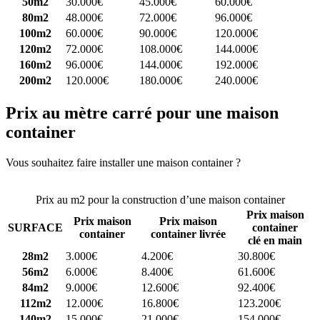
50m2
30.000€
45.000€
60.000€
80m2
48.000€
72.000€
96.000€
100m2
60.000€
90.000€
120.000€
120m2
72.000€
108.000€
144.000€
160m2
96.000€
144.000€
192.000€
200m2
120.000€
180.000€
240.000€
Prix au mètre carré pour une maison
container
Vous souhaitez faire installer une maison container ?
Comparez 4
constructeurs ici
Prix au m2 pour la construction d’une maison container
Prix maison
Prix maison
Prix maison
SURFACE
container
container
container livrée
clé en main
28m2
3.000€
4.200€
30.800€
56m2
6.000€
8.400€
61.600€
84m2
9.000€
12.600€
92.400€
112m2
12.000€
16.800€
123.200€
140m2
15.000€
21.000€
154.000€