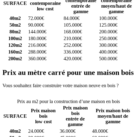
contemporaine
contemporaine
SURFACE
contemporaine
entrée de
moyen/haut de
low cost
gamme
gamme
40m2
72.000€
84.000€
100.000€
50m2
90.000€
105.000€
125.000€
80m2
144.000€
168.000€
200.000€
100m2
180.000€
210.000€
250.000€
120m2
216.000€
252.000€
300.000€
160m2
288.000€
336.000€
400.000€
200m2
360.000€
420.000€
500.000€
Prix au mètre carré pour une maison bois
Vous souhaitez faire construire votre maison neuve en bois ?
Comparez 4 constructeurs ici
Prix au m2 pour la construction d’une maison en bois
Prix maison
Prix maison
Prix maison bois
bois
SURFACE
bois
moyen/haut de
entrée de
low cost
gamme
gamme
40m2
24.000€
36.000€
48.000€