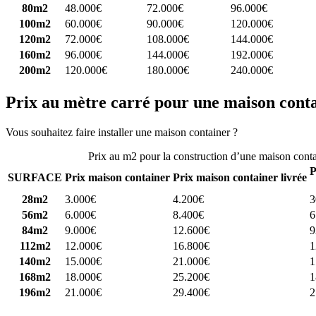
80m2
48.000€
72.000€
96.000€
100m2
60.000€
90.000€
120.000€
120m2
72.000€
108.000€
144.000€
160m2
96.000€
144.000€
192.000€
200m2
120.000€
180.000€
240.000€
Prix au mètre carré pour une maison cont
Vous souhaitez faire installer une maison container ?
Comparez 4 const
Prix au m2 pour la construction d’une maison cont
P
SURFACE
Prix maison container
Prix maison container livrée
28m2
3.000€
4.200€
3
56m2
6.000€
8.400€
6
84m2
9.000€
12.600€
9
112m2
12.000€
16.800€
1
140m2
15.000€
21.000€
1
168m2
18.000€
25.200€
1
196m2
21.000€
29.400€
2