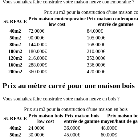
Vous souhaitez faire construire votre maison neuve contemporaine ?
C
Prix au m2 pour la construction d’une maison c
Prix maison contemporaine
Prix maison contempora
SURFACE
low cost
entrée de gamme
40m2
72.000€
84.000€
50m2
90.000€
105.000€
80m2
144.000€
168.000€
100m2
180.000€
210.000€
120m2
216.000€
252.000€
160m2
288.000€
336.000€
200m2
360.000€
420.000€
Prix au mètre carré pour une maison bois
Vous souhaitez faire construire votre maison neuve en bois ?
Comparez
Prix au m2 pour la construction d’une maison en bois
Prix maison bois
Prix maison bois
Prix maison bo
SURFACE
low cost
entrée de gamme
moyen/haut de g
40m2
24.000€
36.000€
48.000€
50m2
30.000€
45.000€
60.000€