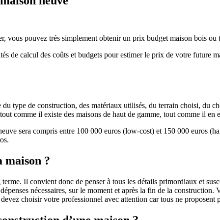
e maison neuve
r, vous pouvez trés simplement obtenir un prix budget maison bois ou tra
ités de calcul des coûts et budgets pour estimer le prix de votre future 
u type de construction, des matériaux utilisés, du terrain choisi, du c
 » tout comme il existe des maisons de haut de gamme, tout comme il en 
 neuve sera compris entre 100 000 euros (low-cost) et 150 000 euros (
os.
a maison ?
 terme. Il convient donc de penser à tous les détails primordiaux et susc
penses nécessaires, sur le moment et après la fin de la construction. Vo
s devez choisir votre professionnel avec attention car tous ne proposen
 construction d’une maison ?