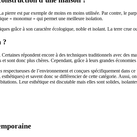
 pierre est par exemple de moins en moins utilisée. Par contre, le parpaing
brique « monomur » qui permet une meilleure isolation.
ues grâce à son caractère écologique, noble et isolant. La terre crue ou
n ?
. Certaines répondent encore à des techniques traditionnels avec des m
et sont donc plus chères. Cependant, grâce à leurs grandes économies d’
us respectueuses de l’environnement et conçues spécifiquement dans ce b
, esthétiques) et savent donc se différencier de cette catégorie. Aussi, 
itations. Leur esthétique est discutable mais elles sont solides, isolantes
temporaine