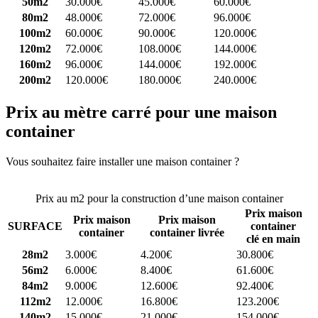
50m2
30.000€
45.000€
60.000€
80m2
48.000€
72.000€
96.000€
100m2
60.000€
90.000€
120.000€
120m2
72.000€
108.000€
144.000€
160m2
96.000€
144.000€
192.000€
200m2
120.000€
180.000€
240.000€
Prix au mètre carré pour une maison
container
Vous souhaitez faire installer une maison container ?
Comparez 4
constructeurs ici
Prix au m2 pour la construction d’une maison container
Prix maison
Prix maison
Prix maison
SURFACE
container
container
container livrée
clé en main
28m2
3.000€
4.200€
30.800€
56m2
6.000€
8.400€
61.600€
84m2
9.000€
12.600€
92.400€
112m2
12.000€
16.800€
123.200€
140m2
15.000€
21.000€
154.000€