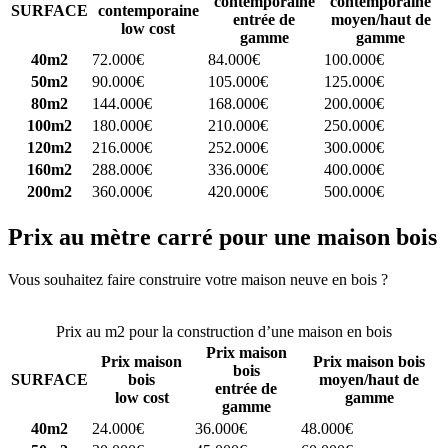
contemporaine
contemporaine
SURFACE
contemporaine
entrée de
moyen/haut de
low cost
gamme
gamme
40m2
72.000€
84.000€
100.000€
50m2
90.000€
105.000€
125.000€
80m2
144.000€
168.000€
200.000€
100m2
180.000€
210.000€
250.000€
120m2
216.000€
252.000€
300.000€
160m2
288.000€
336.000€
400.000€
200m2
360.000€
420.000€
500.000€
Prix au mètre carré pour une maison bois
Vous souhaitez faire construire votre maison neuve en bois ?
Comparez 4 constructeurs ici
Prix au m2 pour la construction d’une maison en bois
Prix maison
Prix maison
Prix maison bois
bois
SURFACE
bois
moyen/haut de
entrée de
low cost
gamme
gamme
40m2
24.000€
36.000€
48.000€